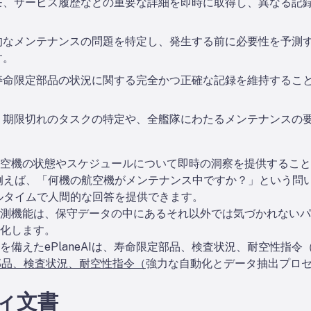
モ、サービス履歴などの重要な詳細を即時に取得し、異なる記
的なメンテナンスの問題を特定し、発生する前に必要性を予測
す。
命限定部品の状況に関する完全かつ正確な記録を維持すること
、期限切れのタスクの特定や、全艦隊にわたるメンテナンスの
空機の状態やスケジュールについて即時の洞察を提供すること
例えば、「何機の航空機がメンテナンス中ですか？」という問い
ルタイムで人間的な回答を提供できます。
予測機能は、保守データの中にあるそれ以外では気づかれない
化します。
備えたePlaneAIは、寿命限定部品、検査状況、耐空性指令
定部品、検査状況、耐空性指令（
強力な自動化とデータ抽出プロセス
ティ文書