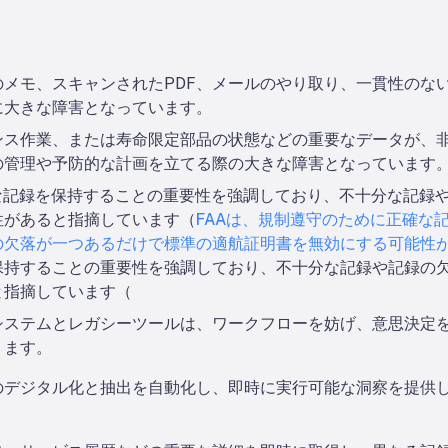
メモ、スキャンされたPDF、メールのやり取り、一貫性のな
に大きな障害となっています。
ンス作業、または寿命限定部品の状態などの重要なデータが、
の管理や予防的な計画を立てる際の大きな障害となっています
な記録を保持することの重要性を強調しており、不十分な記録
性があると指摘しています（
FAAは、規制遵守のために正確な
の欠落が一つあるだけで標準の適航証明書を無効にする可能性
保持することの重要性を強調しており、不十分な記録や記録の
と指摘しています（
システムとレガシーツールは、ワークフローを妨げ、意思決定
ります。
ータのデジタル化と抽出を自動化し、即時に実行可能な洞察を提