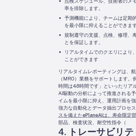
点検スケジュール、技術者のメ
率を排除します。
予測機能により、チームは定期
を最小限に抑えることができま
規制遵守の支援、点検、修理、寿
とを保証します。
リアルタイムでのクエリにより
ことができます
リアルタイムレポーティングは、航
（MRO）業務をサポートします。
時間は48時間です」といったリア
AI駆動の分析によって推進される
イムを最小限に抑え、運用計画を強
強力な自動化とデータ抽出プロセスを
スを備えたePlaneAIは、寿命限
部品、検査状況、耐空性指令（
4. トレーサビリ