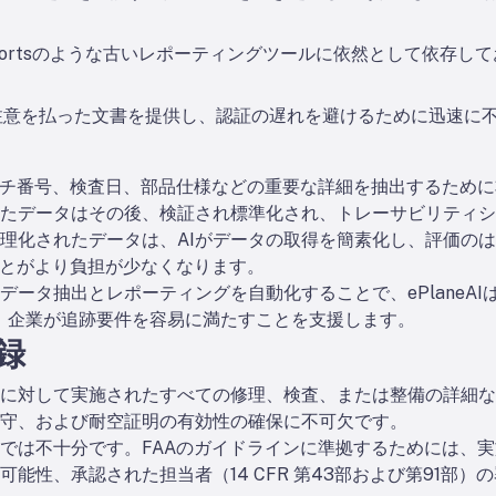
 Reportsのような古いレポーティングツールに依然として依存
注意を払った文書を提供し、認証の遅れを避けるために迅速に
バッチ番号、検査日、部品仕様などの重要な詳細を抽出するため
たデータはその後、検証され標準化され、トレーサビリティシ
理化されたデータは、AIがデータの取得を簡素化し、評価の
ことがより負担が少なくなります。
ータ抽出とレポーティングを自動化することで、ePlaneAI
し、企業が追跡要件を容易に満たすことを支援します。
録
に対して実施されたすべての修理、検査、または整備の詳細な
守、および耐空証明の有効性の確保に不可欠です。
では不十分です。FAAのガイドラインに準拠するためには、
能性、承認された担当者（14 CFR 第43部および第91部