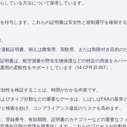
らしている方法について探求しています。
を付与します。これらの証明書は安全性と規制遵守を確保する
書。
な適航証明書、例えば農業用、実験用、または制限付き目的の
明書は、航空測量や野生生物保護などの特定の用途をカバーしていま
の柔軟性をサポートしています（14 CFR 21.197）。
有効性を検証することは、時間がかかる作業です。
よびタイプ分類などの重要なデータは、しばしばFAAの基準
存と検索を妨げ、コンプライアンス違反のリスクを高めます。
ョンは、登録番号、有効期限、証明書のカテゴリーなどの重要な
空適合証明の管理を簡素化します。これらのプロセスが自動化