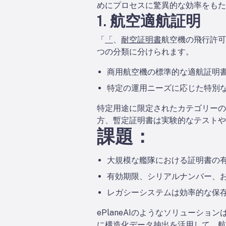
めにプロセスに驚異的な効率をもた
1. 航空適航証明
「
「
、
耐空証明書
航空機の飛行許可
つの分類に分けられます。
商用航空機の標準的な適航証明
特定の運用ニーズに応じた特別
特定用途に限定されたカテゴリーの証
方、暫定証明書は実験的なテストや運用
課題：
大規模な艦隊における証明書の
有効期限、シリアルナンバー、お
レガシーシステムは効率的な保
ePlaneAIのようなソリューシ
に構造化データ抽出を活用して、航