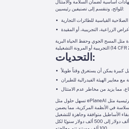
لشهادات أساسية لضمان السلامة والامتثال
للوائح، وتنقسم إلى تصنيفين رئيسيين:
اض الزراعية، التجريبية، أو المقيدة
برية (14 CFR 21.185)، بينما تدعم الشهادات المؤقتة الاختبارات
يلية (14 CFR 21.197).
التحديات:
تسهل حلول مثل ePlaneAI إدارة شهادات الصلاحية للطيران من خلال الاستفادة من استخراج البيانات المنظمة لتحديد وتوحيد الحقول الرئيسية مثل
بسلاسة في الأنظمة المركزية، مما يضمن
هزة للتشغيل.
يقلل تكاليف معالجة المستندات بنسبة تصل إلى 75%، مما يوفر لشركات الطيران ما بين 300 ألف دولار إلى 500 ألف دولار سنويًا لكل
100 ألف مستند تتم معالجته.