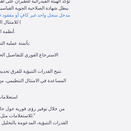
تؤكد الهيئة الفيدرالية للطيران على 
يبطل شهادة الصلاحية الجوية القياسية
مدخل سجل واحد غير كافٍ أو مفقود قد 
للامتثال التنظيمي، مشيرة إلى أن حتى مدخل سجل واحد غير كافٍ أو مفقود قد يبطل شهادة الصلاحية الجوية القياسية (
أنظمة التقارير المعزولة والأدوات القديمة تعيق سير العمل، وتؤخر اتخاذ القرارات، وتضيف مخاطر الامتثال المحتملة.
تقوم ePlaneAI بأتمتة عملية التحويل الرقمي واستخراج بيانات الصيانة للحصول على رؤى عملية فورية. تشمل الفوائد الرئيسية:
الاسترجاع الفوري للتفاصيل ال
تتيح القدرات التنبؤية للفرق تحديد مشكلات الصيانة المتكررة وتقليل أوقات توقف الطائرات عن العمل من خلال توقع الاحتياجات قبل ظهورها.
المساعدة في الامتثال التنظيمي، م
استعلامات
للاستعلامات مثل "كم عدد الطائرات التي تخضع للصيانة؟" أن توفر إجابات فورية بشرية مثل "وقت الإنجاز 48 ساعة لـ 12 طائرة."
القدرات التنبؤية، المدعومة بالتحليل