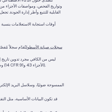
تتصدى حلول الذكاء الاصطناعي لهذ
وتواريخ الفحص، ومواصفات الأجزاء من ش
القابلية للتتبع وأطر إدارة الجودة. تج
سجلات صيانة الأسطول
تُقدّم سجلاً مُف
ليس من الكافي مجرد تدوين تاريخ إج
وصف العمل الذي تم إجراؤه، تواريخ الإنجاز، قابلية تتبع الأجزاء والمكونات المستخدمة، وتوقيعات الأفراد المخولين (14 CFR الأجزاء 43 و91).
قد تكون البيانات الأساسية، مثل التف