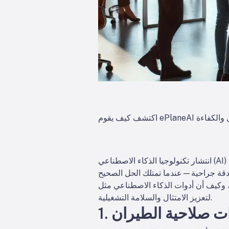
انتشار تكنولوجيا الذكاء الاصطناعي (AI) في السنوات الأخيرة قد سهّل العبء بشكل كبير. يتفوق الذكاء الاصطناعي في المهام المتقدمة للبيانات،
 الاصطناعي مثل ePlaneAI تجلب كفاءة مذهلة للعملية
لتعزيز الامتثال والسلامة التشغيلية.
دات صلاحية الطيران