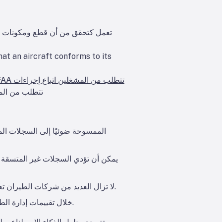
that an aircraft conforms to its
عملية مطابقة الـ 
يمكن أن تؤدي السجلات غير المتسقة أ
لا تزال العديد من شركات الطيران تعتمد على أدوات إعداد التقارير القديمة، مثل تقارير كريستال، مما يزيد من تكاليف الصيانة ويعيق دقة البيانات.
خلال تقييمات إدارة الطيران الفيدرالية، يجب على المشغلين تقديم توثيق دقيق ومعالجة الاختلافات بسرعة لتجنب تأخيرات التصديق.