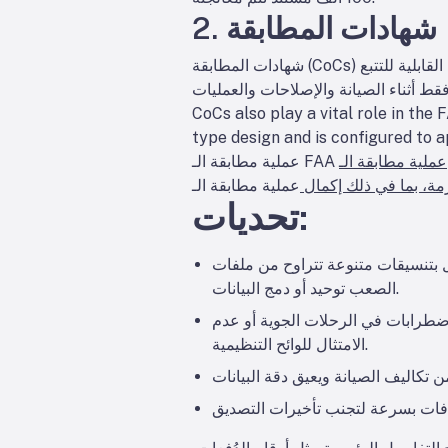
2. شهادات المطابقة
شهادات المطابقة (CoCs) تعمل كتحقق من أن قطع ومكونات الطائرات تلبي المعايير التنظيمية والتصنيعية. هذه الوثائق حاسمة لإثبات القابلية للتتبع
CoCs also play a vital role in the 
type design and is configured to 
عملية مطابقة الـ FAA تتطلب من المشغلين اتباع إجراءات
مة، بما في ذلك إكمال
تحديات:
ملفات PDF الممسوحة ضوئيًا إلى السجلات المكتوبة بخط اليد، مما يجعل من
الصعب توحيد أو دمج البيانات.
اضطرابات في الرحلات الجوية أو عدم
الامتثال للوائح التنظيمية.