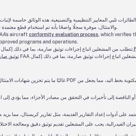
والامتثال، موفرة سجلًا واضحًا بأنه تم استخدام قطع معتمدة فقط أثناء الصيانة والإصلاحات والعمليات.
FAA’s aircraft
conformity evaluation process
, which verifies 
approved programs and operations.
عملية مطابقة الـ FAA تتطلب من المشغلين اتباع إجراءات توثيق صارمة، بما في ذلك إكمال
FAA تتطلب من المشغلين اتباع إجراءات توثيق صارمة، بما في ذلك إكمال
توثيق صار
غالبًا ما يتم تخزين شهادات الامتثال بتنسيقات متنوعة تتراوح من 
و الناقصة إلى تأخيرات في التحقق من مصادر الأجزاء، مما يؤدي إلى 