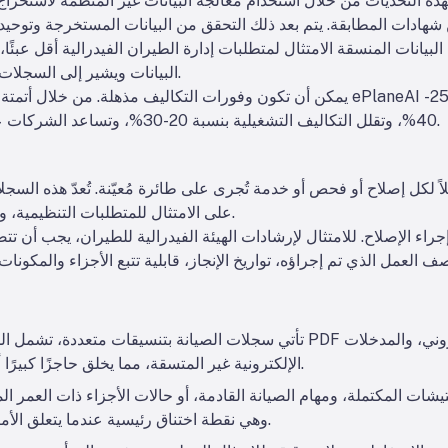
ه التحديات من خلال استخدام معالجة البيانات غير المنظمة لاستخراج ا
هادات المطابقة. يتم بعد ذلك التحقق من البيانات المستخرجة وتوحيده
عل البيانات المنسقة الامتثال لمتطلبات إدارة الطيران الفيدرالية أقل عب
البيانات ويشير إلى السجلات غير الكاملة قبل فترة طويلة من التقييم.
يمكن أن تكون وفورات التكاليف مذهلة. من خلال أتمتة استخراج البيانات وإعداد الت
40%، وتقلل التكاليف التشغيلية بنسبة 20-30%، وتساعد الشركات على تلبية متطلبات القابلية للتتبع بسهولة.
صّلاً لكل إصلاح أو فحص أو خدمة تُجرى على طائرة مُعيّنة. تُعدّ هذه الس
على الامتثال للمتطلبات التنظيمية، وضمان صلاحية شهادات صلاحية الطيران.
راء الإصلاح. للامتثال لإرشادات الهيئة الفيدرالية للطيران، يجب أن
تأتي سجلات الصيانة بتنسيقات متعددة، تشمل الملاحظات المكتوبة بخط اليد، وملفا
الإلكترونية غير المتسقة، مما يخلق حاجزًا كبيرًا أمام استرجاع البيانات وإعداد التقارير.
تيشات المكتملة، ومهام الصيانة القادمة، أو حالات الأجزاء ذات العمر ا
وهي نقطة اختناق رئيسية عندما يتعلق الأمر بإدارة الامتثال والتخطيط الاستباقي.