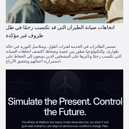
اتجاهات صيانة الطيران التي قد تكتسب زخمًا في ظل
ظروف غير مؤكدة
تستمر الطائرات في الخدمة لفترات أطول، وسلاسل التوريد في حالة
طوارئ، والتكنولوجيا تتطور بين عشية وضحاها. اكتشف اتجاهات الصيانة
التي تكتسب زخمًا وتأثيرها على المشغلين الذين يسعون إلى الحفاظ على
استمرارية أعمالهم وتحقيق الأرباح.