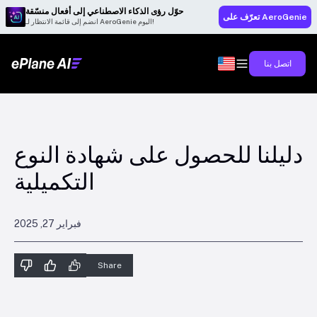
حوّل رؤى الذكاء الاصطناعي إلى أفعال منسّقة
تعرّف على AeroGenie
انضم إلى قائمة الانتظار لـ AeroGenie اليوم!
اتصل بنا
دليلنا للحصول على شهادة النوع
التكميلية
فبراير 27, 2025
Share