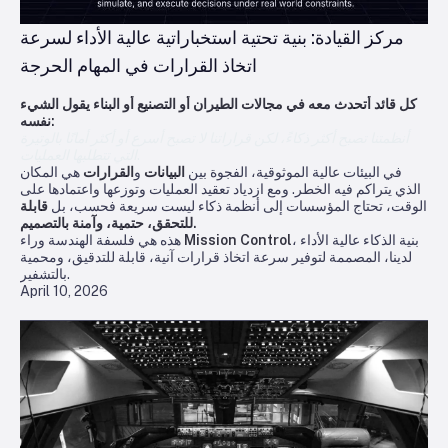
مركز القيادة: بنية تحتية استخباراتية عالية الأداء لسرعة
اتخاذ القرارات في المهام الحرجة
كل قائد أتحدث معه في مجالات الطيران أو التصنيع أو البناء يقول الشيء
نفسه:
أنظمتنا تصبح أكثر ذكاءً، لكن قراراتنا لا تصبح أسرع أو أكثر أمانًا بالوتيرة
التي تتطلبها العمليات.
في البيئات عالية الموثوقية، الفجوة بين
البيانات
و
القرارات
هي المكان
الذي يتراكم فيه الخطر. ومع ازدياد تعقيد العمليات وتوزعها واعتمادها على
الوقت، تحتاج المؤسسات إلى أنظمة ذكاء ليست سريعة فحسب، بل
قابلة
للتحقق، حتمية، وآمنة بالتصميم.
، بنية الذكاء عالية الأداء
Mission Control
هذه هي فلسفة الهندسة وراء
لدينا، المصممة لتوفير سرعة اتخاذ قرارات آنية، قابلة للتدقيق، ومحمية
بالتشفير.
April 10, 2026