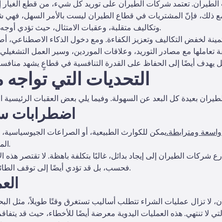
ات الطيران. تعتمد شركات الطيران على توريد كل شيء، من قطع الغيار 
مع ذلك، فإنّ المشتريات في قطاع الطيران ليست بالأمر السهل، فهي ش
وتكاليف متقلبة، وعقبات الامتثال، حيث تؤدي أوجه القصور الصغيرة إلى خسائر مالية كبيرة.
ثمينة لخفض التكاليف وتعزيز الكفاءة. ومع دخول الذكاء الاصطناعي، أ
قة تعاملها مع مصادر التوريد، وعلاقات الموردين، وسير العمل التشغيلي، 
التحديات التي تواجه
اضطرابات سلس
واسعة ومترابطة.
يمكن للكوارث الطبيعية، أو الصراعات الجيوسياسية
الميناء، أن يؤدي إلى خلق حالة من الفوضى.
رع شركات الطيران إلى إيجاد بدائل، غالبًا بتكلفة باهظة. لا تقتصر هذه
فحسب، بل قد تؤدي أيضًا إلى توقف الطائرات عن العمل وتعطيل الجداول الزمنية.
العم
 لا تزال عمليات الشراء تتطلب أساليب تستغرق وقتًا طويلاً، مثل البح
تي لا تنتهي. هذه العمليات اليدوية معرضة أيضًا للأخطاء، حيث قد يت