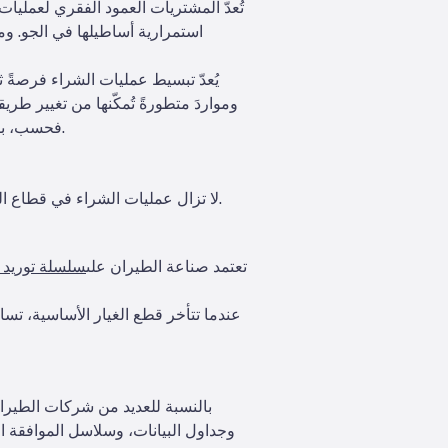
تُعدّ المشتريات العمود الفقري لعملي
استمرارية أساطيلها في الجو. و
يُعدّ تبسيط عمليات الشراء فرصةً 
ومواردَ متطورةً تُمكّنها من تغيير طري
فحسب، بل يهدف أيضًا إلى الحفاظ على القدرة التنافسية في قطاعٍ يشهد منافسةً شرسةً تعمل على هامش الربح الأضيق.
لا تزال عمليات الشراء في قطاع الطيران بعيدة كل البعد عن السهولة. وفيما يلي بعض العقبات الرئيسية التي يواجهها متخصصو مشتريات الطيران.
تعتمد صناعة الطيران على
سلسلة توريد 
عندما تتأخر قطع الغيار الأساسية، تسا
بالنسبة للعديد من شركات الطيران،
وجداول البيانات، وسلاسل الموافقة ال