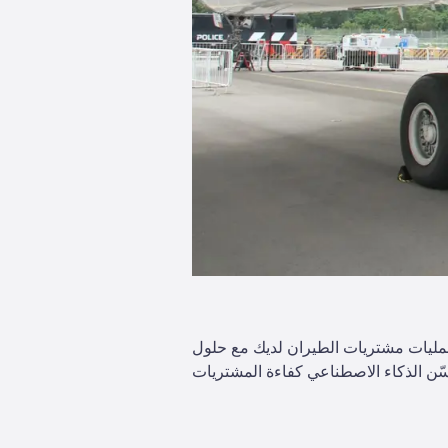
الطيران لديك مع حلول ePlaneAI المدعومة بالذكاء الاصطناعي. من خفض التكاليف إلى تعزيز علاقاتك مع الموردين، اكتشف