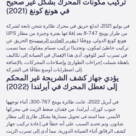
تركيب مكونات المحرك بشكل غير صحيح
في هونغ كونغ (2021)
في يوليو 2021، اندلع حريق في محرك طائرة شحن تابعة لشركة
UPS من طراز بوينج 747-8 بعد إقلاعها بفترة وجيزة من مطار
هونغ كونغ الدولي. ووفقًا لـ
تقرير الحادث الرسمي
نتج الحريق عن
تركيب خاطئ لمكون، وتحديدًا تركيب صمام مفكوك، مما تسبب
في تسرب كبير للوقود. أدى هذا الإهمال في الصيانة إلى تكاليف
باهظة شملت إجراءات الطوارئ وإصلاحات المحركات، بالإضافة
إلى اضطرابات أوسع نطاقًا في الشركة.
يؤدي جهاز كشف الشريحة غير المحكم
إلى تعطل المحرك في أيرلندا (2022)
في أبريل 2022، عانت طائرة بوينج 767-300، أثناء توجهها
جنوب كورك، أيرلندا، من فقدان ضغط الزيت في محركها
الأيسر، مما استدعى تحويل مسارها بشكل طارئ إلى مطار
شانون. وتم تحديد السبب على أنه خطأ في إعادة تركيب جهاز
كشف الرقائق أثناء الصيانة الدورية، مما أدى إلى تسرب الزيت