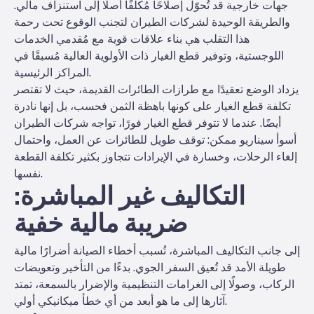
جهات خارجية قد تُحوّل إصلاحًا مُكلفًا أصلًا إلى استنزاف مالي.
والطريقة الوحيدة لشركات الطيران لتجنب الوقوع تحت رحمة
هذا التقلب هي بناء علاقات قوية مع مُقدمي الخدمات
اللوجستية، وتوفير قطع الغيار ذات الأولوية العالية مُسبقًا في
المراكز الرئيسية.
يزداد الوضع تعقيدًا مع طرازات الطائرات القديمة، حيث لا تقتصر
تكلفة قطع الغيار على كونها باهظة الثمن فحسب، بل إنها نادرة
أيضًا. عندما لا تتوفر قطع الغيار فورًا، تواجه شركات الطيران
أسوأ سيناريو ممكن: توقف طويل للطائرات عن العمل، واحتمال
إلغاء الرحلات، وخسارة في الإيرادات تتجاوز بكثير تكلفة القطعة
نفسها.
التكاليف غير المباشرة:
ضريبة مالية خفية
إلى جانب التكاليف المباشرة، تُسبب أخطاء الصيانة أضرارًا مالية
طويلة الأمد قد تُعيق السفر الجوي. بدءًا من التأخير وتعويضات
الركاب، وصولًا إلى الغرامات التنظيمية والإضرار بالسمعة، تمتد
آثارها إلى ما هو أبعد من أي خطأ ميكانيكي أولي.