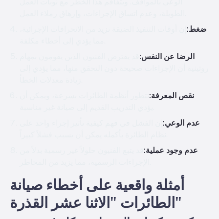
الوعي بالمواقف. ويتفاقم هذا الخطر مع نوبات العمل
الطويلة، وعدم اتساق الإجراءات، وإرهاق زملاء العمل.
ضغط:
إن أوقات التنفيذ الضيقة تزيد من الانحرافات الإجرائية،
مما يؤدي إلى أخطاء مكلفة.
الرضا عن النفس:
قد يفترض الفنيون الذين يقومون بمهام
روتينية أن الإجراءات صحيحة دون التحقق منها، مما يؤدي إلى
زيادة معدلات الخطأ.
نقص المعرفة:
تتطور أنظمة الطائرات بسرعة، ويمكن أن
يؤدي التدريب القديم إلى صيانة غير مناسبة.
عدم الوعي:
إن الفشل في فهم كيفية تأثير إجراء واحد على
نظام الطائرة بأكمله يمكن أن يسبب فشلاً كبيراً.
عدم وجود عملية:
قد يتبع الفنيون حلولاً غير رسمية بدلاً من
الإجراءات الرسمية، مما يزيد من المخاطر.
أمثلة واقعية على أخطاء صيانة
الطائرات "الاثنا عشر القذرة"