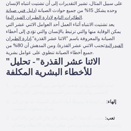
على سبيل المثال، تشير التقديرات إلى أن تشتيت انتباه الإنسان
وحده يشكل 15% من جميع حوادث الصيانة (
دليل فني صيانة
).
الطائرات التابع لإدارة الطيران الفيدرالية
يعد تشتيت الانتباه أثناء العمل أحد العوامل الاثني عشر التي
يمكن الوقاية منها والتي ترتبط بالإنسان والتي تؤدي إلى أخطاء
الصيانة والمعروفة باسم "الاثنا عشر القذرة".
إدارة الطيران
الفيدرالية
:
تجنب الاثني عشر القذرة
). ومن المدهش أن 80% من
جميع أخطاء الصيانة تنطوي على عوامل بشرية.
"الاثنا عشر القذرة" - تحليل
للأخطاء البشرية المكلفة
عدم التواصل:
يؤدي ضعف التواصل بين الفنيين إلى سوء
التفسير والتركيبات غير الصحيحة وتخطي الإجراءات.
إلهاء:
إن انقطاعًا بسيطًا أثناء أعمال الصيانة قد يؤدي إلى
إهمال خطوات أساسية.
تعب:
تُضعف الأخطاء المرتبطة بالإرهاق التركيز والذاكرة
واتخاذ القرارات، مما يزيد من خطر ارتكاب الأخطاء وفقدان