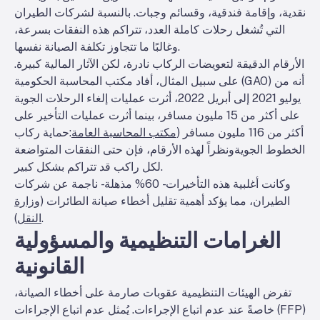
نقدية، وإقامة فندقية، وقسائم وجبات. بالنسبة لشركات الطيران
التي تُشغل رحلات كاملة العدد، تتراكم هذه النفقات بسرعة،
وغالبًا ما تتجاوز تكلفة الصيانة نفسها.
الأرقام الدقيقة لتعويضات الركاب نادرة، لكن الآثار المالية كبيرة.
على سبيل المثال، أفاد مكتب المحاسبة الحكومية (GAO) أنه من
يوليو 2021 إلى أبريل 2022، أثرت عمليات إلغاء الرحلات الجوية
على أكثر من 15 مليون مسافر، بينما أثرت عمليات التأخير على
أكثر من 116 مليون مسافر (
مكتب المحاسبة العامة
:
حماية ركاب
الخطوط الجوية
ونظراً لهذه الأرقام، فإن حتى النفقات المتواضعة
لكل راكب قد تتراكم بشكل كبير.
وكانت أغلبية هذه التأخيرات - 60% مذهلة - ناجمة عن شركات
الطيران، مما يؤكد أهمية تقليل أخطاء صيانة الطائرات (
وزارة
).
النقل
الغرامات التنظيمية والمسؤولية
القانونية
تفرض الهيئات التنظيمية عقوبات صارمة على أخطاء الصيانة،
خاصةً عند عدم اتباع الإجراءات. يُمثل عدم اتباع الإجراءات (FFP)