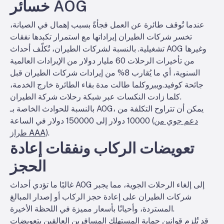
خسائر AOG
عندما تُوقف طائرة عن العمل فجأةً بسبب إهمال في الصيانة،
تخسر شركات الطيران إيراداتها مع استمرار تكبدها نفقات
تشغيلية. بالنسبة لشركات الطيران، تُكلّف أحداث AOG وغيرها
من تأخيرات الرحلات 60 مليار دولار من الإيرادات العالمية
السنوية، أي ما يُقارب 8% من إيرادات شركات الطيران قبل
جائحة كوفيد.
ويبرو
كلما طالت مدة بقاء الطائرة خارج الخدمة،
كلما زادت النكسات عبر شبكة رحلات شركة الطيران.
بالنسبة للحوادث الخاصة بـ AOG، يمكن أن تتراوح التكلفة من
دعم جوي من
10000 دولار إلى 150000 دولار في الساعة (
).
طراز AAA
تعويضات الركاب ونفقات إعادة
الحجز
غالبًا ما تؤدي أحداث AOG إلى إلغاء الرحلات الجوية، مما يجبر
شركات الطيران على إعادة حجز الركاب أو إصدار المبالغ
المستردة، وأحيانًا بأسعار مميزة في اللحظة الأخيرة.
قد تُلزم قوانين حماية المستهلك المسافرين العالقين بتعويضات