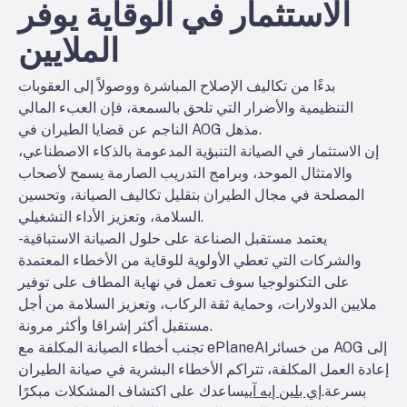
الاستثمار في الوقاية يوفر
الملايين
بدءًا من تكاليف الإصلاح المباشرة ووصولاً إلى العقوبات
التنظيمية والأضرار التي تلحق بالسمعة، فإن العبء المالي
الناجم عن قضايا الطيران في AOG مذهل.
إن الاستثمار في الصيانة التنبؤية المدعومة بالذكاء الاصطناعي،
والامتثال الموحد، وبرامج التدريب الصارمة يسمح لأصحاب
المصلحة في مجال الطيران بتقليل تكاليف الصيانة، وتحسين
السلامة، وتعزيز الأداء التشغيلي.
يعتمد مستقبل الصناعة على حلول الصيانة الاستباقية -
والشركات التي تعطي الأولوية للوقاية من الأخطاء المعتمدة
على التكنولوجيا سوف تعمل في نهاية المطاف على توفير
ملايين الدولارات، وحماية ثقة الركاب، وتعزيز السلامة من أجل
مستقبل أكثر إشراقا وأكثر مرونة.
من خسائر AOG إلى
تجنب أخطاء الصيانة المكلفة مع ePlaneAI
إعادة العمل المكلفة، تتراكم الأخطاء البشرية في صيانة الطيران
بسرعة.
إي بلين إيه آي
يساعدك على اكتشاف المشكلات مبكرًا