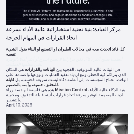
مركز القيادة: بنية تحتية استخباراتية عالية الأداء لسرعة
اتخاذ القرارات في المهام الحرجة
كل قائد أتحدث معه في مجالات الطيران أو التصنيع أو البناء يقول الشيء
نفسه:
أنظمتنا تصبح أكثر ذكاءً، لكن قراراتنا لا تصبح أسرع أو أكثر أمانًا بالوتيرة
التي تتطلبها العمليات.
في البيئات عالية الموثوقية، الفجوة بين
البيانات
و
القرارات
هي المكان
الذي يتراكم فيه الخطر. ومع ازدياد تعقيد العمليات وتوزعها واعتمادها على
الوقت، تحتاج المؤسسات إلى أنظمة ذكاء ليست سريعة فحسب، بل
قابلة
للتحقق، حتمية، وآمنة بالتصميم.
، بنية الذكاء عالية الأداء
Mission Control
هذه هي فلسفة الهندسة وراء
لدينا، المصممة لتوفير سرعة اتخاذ قرارات آنية، قابلة للتدقيق، ومحمية
بالتشفير.
April 10, 2026