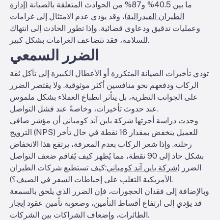
ما بين 40.5% و87% من الحوادث المتعلقة بالصيانة (
إدارة
الطيران الفيدرالية
)، وقد يؤدي عدم الامتثال إلى غرامات
وعمليات تدقيق ودعاوى قضائية. وإذا تطور الحادث إلى انتهاك
للسلامة، فقد تتضاعف الغرامات بشكل كبير.
الضرر السمعي
تؤدي تأخيرات الصيانة المتكررة أو الأعطال الكبيرة إلى تآكل ثقة
الركاب ودفعهم نحو منافسين أكثر موثوقية. ولا يقتصر الضرر
على الجوانب النظرية، بل يتأثر انطباع العملاء بشكل ملموس
عند حدوث تأخيرات، وخاصةً عند فشل التواصل.
وجدت دراسة أجرتها شركة باين آند كومباني أن مؤشر صافي
الترويج (NPS) للعميل ينخفض بمقدار 16 نقطة في حال تأخر
رحلته. وإذا شعر الركاب بعدم المعرفة، يرتفع هذا الانخفاض
بشكل حاد إلى 90 نقطة، مما يُظهر كيف يُفاقم ضعف التواصل
الضرر (
شركة باين آند كومباني
:
كيف تستطيع شركات الطيران
).
الأمريكية التغلب على إحباطات السفر في الصيف؟
وبالإضافة إلى فقدان الحجوزات، فإن الضرر الذي يلحق بالسمعة
قد يؤدي إلى ارتفاع أقساط التأمين، وصعوبة تأمين عقود إيجار
الطائرات، وإضعاف الشراكات بين الشركات.