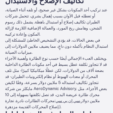
تكاليف الإصلاح والاستبدال
عند تركيب أحد المكونات بشكل غير صحيح، أو تلفه أثناء الصيانة،
أو تعطله قبل الأوان بسبب إهمال بشري، تتحمل شركات
الطيران تكاليف إصلاح أو استبدال باهظة. يشمل ذلك رسوم
الشحن، وهامش ربح المورد، والعمالة الإضافية اللازمة لإزالة
المكون وإعادة تركيبه.
في بعض الحالات، قد يؤدي التشخيص الخاطئ للمشكلة إلى
استبدال النظام بأكمله دون داعٍ، مما يضيف ملايين الدولارات إلى
ميزانيات الصيانة.
ويختلف العبء الإجمالي أيضًا حسب نوع الطائرة وأهمية الأجزاء.
قد لا تتجاوز تكلفة عطل بسيط في أحد مكونات الطائرة الداخلية
بضعة آلاف من الدولارات، لكن عطلًا ميكانيكيًا كبيرًا - مثل تلف
المحرك أو معدات الهبوط أو نظام إلكترونيات الطيران - قد
تتجاوز تكاليف استبداله 5 ملايين دولار بسرعة، وفقًا لكيفن
مايكلز من شركة AeroDynamic Advisory. بعض الأجزاء، مثل
محرك طائرة عريضة البدن، قد تصل تكلفتها بسهولة إلى 10
ملايين دولار.
سي إن بي سي
:
محركات الطائرات نادرة. تجارة
).
إصلاح المحركات القديمة مزدهرة.