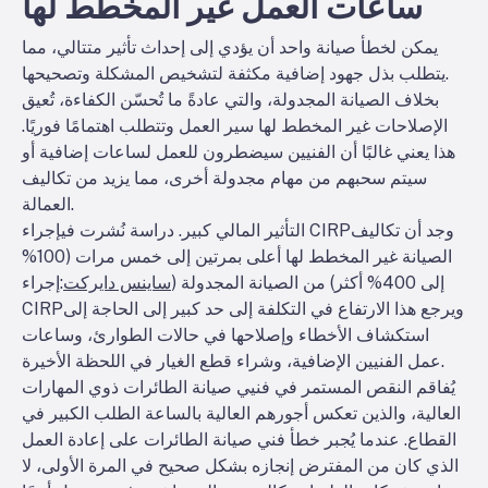
ساعات العمل غير المخطط لها
يمكن لخطأ صيانة واحد أن يؤدي إلى إحداث تأثير متتالي، مما
يتطلب بذل جهود إضافية مكثفة لتشخيص المشكلة وتصحيحها.
بخلاف الصيانة المجدولة، والتي عادةً ما تُحسّن الكفاءة، تُعيق
الإصلاحات غير المخطط لها سير العمل وتتطلب اهتمامًا فوريًا.
هذا يعني غالبًا أن الفنيين سيضطرون للعمل لساعات إضافية أو
سيتم سحبهم من مهام مجدولة أخرى، مما يزيد من تكاليف
العمالة.
وجد أن تكاليف
إجراء CIRP
التأثير المالي كبير. دراسة نُشرت في
الصيانة غير المخطط لها أعلى بمرتين إلى خمس مرات (100%
إلى 400% أكثر) من الصيانة المجدولة (
ساينس دايركت
:
إجراء
ويرجع هذا الارتفاع في التكلفة إلى حد كبير إلى الحاجة إلى
CIRP
استكشاف الأخطاء وإصلاحها في حالات الطوارئ، وساعات
عمل الفنيين الإضافية، وشراء قطع الغيار في اللحظة الأخيرة.
يُفاقم النقص المستمر في فنيي صيانة الطائرات ذوي المهارات
العالية، والذين تعكس أجورهم العالية بالساعة الطلب الكبير في
القطاع. عندما يُجبر خطأ فني صيانة الطائرات على إعادة العمل
الذي كان من المفترض إنجازه بشكل صحيح في المرة الأولى، لا