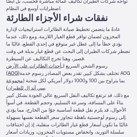
تواجه شركات الطيران تكاليف عمالة مباشرة فحسب، بل أيضًا
اضطرابات أوسع في النظام.
نفقات شراء الأجزاء الطارئة
عادةً ما يتضمن تخطيط صيانة الطائرات استراتيجيات لإدارة
المخزون لضمان توافر قطع الغيار اللازمة. ومع ذلك، عندما
يؤدي خطأ ما إلى عطل غير متوقع في إحدى القطع، غالبًا ما
تضطر شركات الطيران إلى البحث عن قطع غيار بديلة في وقت
قصير، وهنا تخرج التكاليف عن السيطرة.
رسوم الشحن السريع لـ
أحداث الطائرات على الأرض
تختلف بشكل كبير. تقدر بعض المصادر رسوم خدمة AOG
(AOG)
بما يتراوح بين 100 و1000 دولار أمريكي لكل شحنة (
مجموعة
).
سي آند إل للطيران
مع ذلك، قد ترتفع تكاليف النقل السريع عالي الجودة بشكل كبير
بناءً على المسافة، وسرعة التسليم، وحجم القطعة. في أسوأ
الأحوال، قد يلزم نقل قطعة أساسية جوًا من الخارج، مما يؤدي
إلى رسوم لوجستية باهظة تتجاوز سعر القطعة نفسها بسهولة.
غالبًا ما تكون أسعار قطع غيار الطائرات متقلبة، إذ إن اختناقات
سلسلة التوريد، وانخفاض مستويات المخزون، وزيادات أسعار