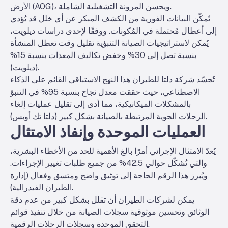
الأرض (AOG)، ويحسن المرونة التشغيلية الشاملة.
تُمكّن البيانات الفورية من الكشف المبكر عن أي خلل قد يُؤدي
إلى أعطال مُحتملة في المُكونات. ووفقًا لإحدى دراسات ديلويت،
يُمكن لاستراتيجيات الصيانة التنبؤية تقليل وقت تعطل المنشأة
بنسبة تصل إلى 30% وخفض تكاليف المعدات بنسبة 15%
.
(
ديلويت)
تُجسّد شركة دلتا للطيران هذا النهج الاستباقي القائم على الذكاء
الاصطناعي، حيث حققت معدل نجاح بنسبة 95% في التنبؤ
بالمشكلات الميكانيكية، مما أدى إلى تقليل عمليات إلغاء
).
الرحلات الجوية المرتبطة بالصيانة بشكل كبير (
دلتا تك أوبس
العمليات الموحدة وإنفاذ الامتثال
يُعدّ الامتثال الإجرائي أمرًا بالغ الأهمية للحد من الأخطاء البشرية،
والتي تُشكّل حوالي 42.5% من جميع طلبات تغيير الإجراءات.
ويُبرز هذا الرقم الحاجة إلى توثيق واضح ومتسق وفعال (
إدارة
).
الطيران الفيدرالية
يمكن لشركات الطيران أن تقلل بشكل كبير من عدم دقة
الوثائق وتحسين موثوقية سجلات الصيانة من خلال تنفيذ قوائم
التحقق الموحدة وسجلات الرحلات الرقمية.