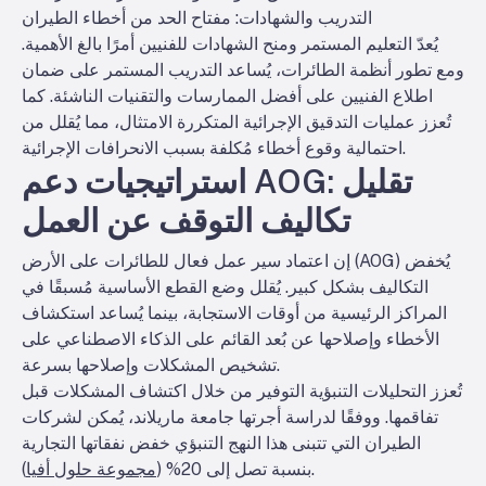
التدريب والشهادات: مفتاح الحد من أخطاء الطيران
يُعدّ التعليم المستمر ومنح الشهادات للفنيين أمرًا بالغ الأهمية.
ومع تطور أنظمة الطائرات، يُساعد التدريب المستمر على ضمان
اطلاع الفنيين على أفضل الممارسات والتقنيات الناشئة. كما
تُعزز عمليات التدقيق الإجرائية المتكررة الامتثال، مما يُقلل من
احتمالية وقوع أخطاء مُكلفة بسبب الانحرافات الإجرائية.
استراتيجيات دعم AOG: تقليل
تكاليف التوقف عن العمل
إن اعتماد سير عمل فعال للطائرات على الأرض (AOG) يُخفض
التكاليف بشكل كبير. يُقلل وضع القطع الأساسية مُسبقًا في
المراكز الرئيسية من أوقات الاستجابة، بينما يُساعد استكشاف
الأخطاء وإصلاحها عن بُعد القائم على الذكاء الاصطناعي على
تشخيص المشكلات وإصلاحها بسرعة.
تُعزز التحليلات التنبؤية التوفير من خلال اكتشاف المشكلات قبل
تفاقمها. ووفقًا لدراسة أجرتها جامعة ماريلاند، يُمكن لشركات
الطيران التي تتبنى هذا النهج التنبؤي خفض نفقاتها التجارية
).
بنسبة تصل إلى 20% (
مجموعة حلول أفيا