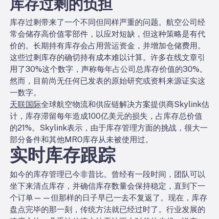
库存过剩的负担
库存过剩带来了一个不同但同样严重的问题。航空公司经
常会储存高价值零部件，以应对短缺，但这种策略是有代
价的。长期持有库存会占用营运资金，并增加仓储费用。
这些过剩库存的确切持有成本难以计算。许多在线文章引
用了30%这个数字，声称每年占公司总库存价值的30%。
然而，目前尚无任何已发表的原始研究或资料来源证实这
一数字。
天联国际
全球航空物流和供应链解决方案提供商Skylink估
计，库存滞留每年造成100亿美元的损失，占库存总价值
的21%。Skylink表示，由于库存管理方面的挑战，很大一
部分备件和其他MRO库存从未被使用过。
实时库存跟踪
如今的库存管理已今非昔比。曾经有一段时间，团队可以
坐下来清点库存，并确信库存数量会保持稳定，直到下一
个订单——但那样的日子早已一去不复返了。现在，库存
盘点完毕的那一刻，传统方法就已经过时了。行业发展的