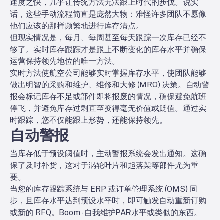
速度之快，几乎让传统方法无法跟上时代的步伐。说实
话，这些手动流程简直是庞然大物：难怪许多团队不愿像
他们应该的那样频繁地进行库存清点。
但现实情况是，每月、每周甚至每天跟踪一次库存已经不
够了。实时库存跟踪才是跟上不断变化的库存水平并确保
运营保持领先地位的唯一方法。
实时方法使航空公司能够实时掌握库存水平，使团队能够
做出明智的采购和维护、维修和大修 (MRO) 决策。自动警
报会标记库存不足或部件即将报废的情况，确保避免航班
停飞，并避免库存过剩直至变得毫无价值或贬值。通过实
时跟踪，您不仅能跟上形势，还能保持领先。
自动警报
当库存低于预设阈值时，主动警报系统会发出通知。这确
保了及时补货，这对于涡轮叶片和起落架等部件尤为重
要。
当您的库存跟踪系统与 ERP 或订单管理系统 (OMS) 同
步，且库存水平达到预设水平时，即可触发自动重新订购
或新的 RFQ。Boom - 自我维护
PAR水平
或类似的东西。