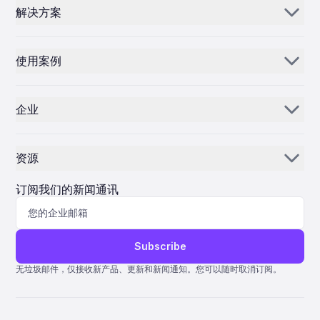
解决方案
Aerogenie
使用案例
电子邮件 AI
零部件经销商和供应商
库存人工智能
企业
MROs
控制中心
我们的故事
航空公司
资源
为什么选择 ePlane AI
AEC
新闻
职业发展
订阅我们的新闻通讯
制造
博客
联系我们
生命科学
协助
Subscribe
量子 ERP
无垃圾邮件，仅接收新产品、更新和新闻通知。您可以随时取消订阅。
AMOS ERP
AvSight ERP