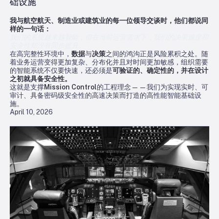
础设施
我与航空航天、制造业或建筑业的每一位领导交谈时，他们都说同
样的一句话：
我们的系统越来越智能，但在当前运营需求下，我们的决策速度和
安全性却没有同步提升。
在高完整性环境中，
数据
与
决策
之间的鸿沟正是风险累积之处。随
着业务运营变得更加复杂、分布化并且对时间更加敏感，组织需要
的智能系统不仅要快速，还必须是
可验证的、确定性的，并在设计
之初就具备安全性。
这就是支撑
Mission Control
的工程理念——我们为实现实时、可
审计、具备密码级安全性的高速决策而打造的高性能智能基础设
施。
April 10, 2026