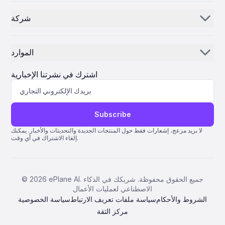
موزعو ومورّدو القطع
الذكاء الاصطناعي للجرد
شركة
مزودو صيانة وإصلاح وعمرة الطائرات
مركز التحكم
قصتنا
شركات الطيران
الموارد
لماذا ePlane AI
AEC
الأخبار
الوظائف
اشترك في نشرتنا الإخبارية
تصنيع
مدونة
اتصل بنا
علوم الحياة
مساعدة
Subscribe
نظام كوانتوم لتخطيط موارد المؤسسة
لا بريد مزعج، إشعارات فقط حول المنتجات الجديدة والتحديثات والأخبار. يمكنك
إلغاء الاشتراك في أي وقت.
AMOS ERP
نظام AvSight لتخطيط موارد المؤسسة (ERP)
نظام تخطيط موارد المؤسسة IFS
ePlane AI. جميع الحقوق محفوظة. شريكك في الذكاء
2026
©
الاصطناعي لعمليات الأعمال
بنتاغون 2000SQL لإدارة موارد المؤسسة (ERP)
الشروط والأحكام
سياسة ملفات تعريف الارتباط
سياسة الخصوصية
مركز الثقة
TRAX ERP