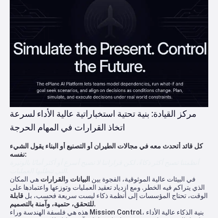
مركز القيادة: بنية تحتية استخباراتية عالية الأداء لسرعة
اتخاذ القرارات في المهام الحرجة
كل قائد أتحدث معه في مجالات الطيران أو التصنيع أو البناء يقول الشيء
نفسه:
أنظمتنا تصبح أكثر ذكاءً، لكن قراراتنا لا تصبح أسرع أو أكثر أمانًا بالوتيرة
التي تتطلبها العمليات.
في البيئات عالية الموثوقية، الفجوة بين
البيانات
و
القرارات
هي المكان
الذي يتراكم فيه الخطر. ومع ازدياد تعقيد العمليات وتوزعها واعتمادها على
الوقت، تحتاج المؤسسات إلى أنظمة ذكاء ليست سريعة فحسب، بل
قابلة
للتحقق، حتمية، وآمنة بالتصميم.
، بنية الذكاء عالية الأداء
Mission Control
هذه هي فلسفة الهندسة وراء