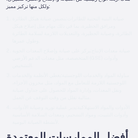
ولكل منها تركيز مميز:
صيانة البنية التحتية للطائرات
:يتضمن صيانة هيكل الطائرة
ومرافق الحظيرة، بما في ذلك مهام مثل إصلاح هيكل
الطائرة، وصيانة الحظيرة، والتعديلات اللازمة لسلامة الطائرة
وطول عمرها.
صيانة معدات الإنتاج
:يركز على صيانة وإصلاح المعدات الجوية
المتخصصة، مثل معدات الدعم الأرضي (GSE) وأدوات
التشخيص.
مناولة المواد والخدمات اللوجستية
:يغطي الأنظمة والخدمات
اللوجستية اللازمة للتعامل مع المواد، مثل مخزون الأجزاء،
ونقل المعدات، وإدارة المواد للحصول على جداول صيانة
مثالية تقلل من وقت التوقف عن العمل.
الأدوات والمواد الاستهلاكية
:يدير عملية توريد وصيانة الأدوات،
وأدوات التثبيت، ومواد التشحيم، ومعدات السلامة الأساسية
لأنشطة الصيانة اليومية.
أفضل الممارسات المعتمدة