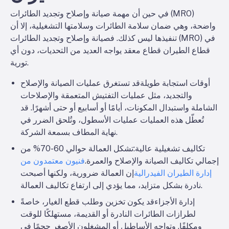
في حين أن مهمة صيانة وإصلاح وتجديد الطائرات (MRO)
واضحة، وهي ضمان سلامة الطائرات وسلامتها التشغيلية، إلا أن
تنفيذها ليس كذلك. فصيانة وإصلاح وتجديد الطائرات (MRO) في
قطاع الطيران قطاع معقد يواجه العديد من التحديات، دون أي
تورية.
أوقات استجابة طويلة
قد تستغرق عمليات الصيانة والإصلاح
والتجديد، مثل عمليات التفتيش المتعمقة والإصلاحات
الشاملة واستبدال المكونات، أيامًا أو أسابيع أو حتى أشهرًا. قد
تُعطّل هذه العمليات عمليات الأسطول، وتُلحق الضرر في
نهاية المطاف بسمعة الشركة.
تكاليف تشغيلية عالية
:تشكل العمالة حوالي 60-70% من
إجمالي تكاليف الصيانة والإصلاح والعمرة.
فنيون معتمدون من
إدارة الطيران الفيدرالية
إن العمالة ضرورية، ولكنها أصبحت
نادرة بشكل متزايد، مما يؤدي إلى ارتفاع تكاليف العمالة.
إدارة الأجزاء
قد يكون تخزين وطلب قطع الغيار، خاصةً
لطرازات الطائرات النادرة أو القديمة، مستهلكًا للوقت
ومكلفًا. وتواجه الأساطيل أو المشغلون الأصغر حجمًا في