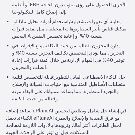
أو أنظمة ERP الأخرى للحصول على رؤى تنبؤية دون الحاجة
إلى إصلاح كامل للتكنولوجيا.
معاينة أي تغييرات تشغيلية:
باستخدام أدوات تحليل ماذا لو،
يمكنك قياس تأثير السيناريوهات المختلفة، مثل تمديد فترات
الفحص A بنسبة 10% أو إعادة تخصيص الفنيين.
إدارة المخزون بفعالية من حيث التكلفة
:يمنع الإفراط في
التخزين، مما يؤدي إلى
تخفيض تكاليف التخزين بنسبة 10%
و
توفير 40% في المهام الإدارية
من خلال أتمتة قرارات إعادة
الطلب والمخزون.
حل الذكاء الاصطناعي القابل للتطوير
:قابلة للتخصيص لتلبية
متطلبات الأساطيل المتنامية مع احتياجات الصيانة والإصلاح
والتجديد المتطورة، مما يساعد عملياتك على البقاء مرنة
وفعالة من حيث التكلفة.
تساعد إضافة ePlaneAI في إنشاء حل شامل وتطلعي لتحسين
الكفاءة. تعمل ePlaneAI مع فرق الصيانة والإصلاح والعمرة
لجعل الطائرات أكثر أمانًا، وتزويدها بالأدوات اللازمة لمعالجة
المشكلات قبل أن تؤثر على الرحلات الجوية.