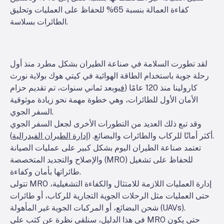
كفاءة العمالة بنسبة 65% للحفاظ على العمليات وتحليق
الطائرات بسلاسة.
لقد تطورت السلامة في صناعة الطيران بشكل مطرد منذ أول
رحلة جوية باستخدام الطاقة الهوائية في كيتي هوك بولاية نورث
كارولينا منذ 120 عامًا (
في
وبعد ثماني سنوات، تم تقديم حزام
الأمان الأول للطائرات، وهي خطوة مهمة نحو زيادة موثوقية
السفر الجوي.
وقد تبع ذلك العديد من التطورات الأخرى لجعل السفر الجوي
).
أكثر أمانًا للركاب والطائرات والبضائع. (
إدارة الطيران الفيدرالية
تعتمد صناعة الطيران اليوم بشكل كبير على عمليات الصيانة
والإصلاح والتجديد المتخصصة (MRO) للحفاظ على تشغيل
طائراتها بأمان وكفاءة.
تتولى MRO إدارة العمليات اللازمة للامتثال والكفاءة التشغيلية،
حتى العمليات مثل الرحلات الجوية التجارية للركاب، أو طائرات
شحن البضائع، أو المركبات الجوية غير المأهولة (UAVs).
في هذا الدليل، سنلقي نظرة عن كثب على MRO حتى يكون