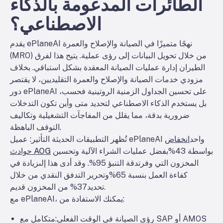
الطائرات المدعومة بالذكاء
الاصطناعي؟
يقدم ePlaneAI نهجًا متميزًا في الصيانة والإصلاح والعمرة
(MRO) من خلال تحويل البيانات إلى رؤى عملية. يتيح هذا لفرق
الطيران إدارة عمليات الصيانة المعقدة بشكل استباقي. بخلاف
مزودي خدمات الصيانة والإصلاح والعمرة التقليديين، لا يقتصر
دور ePlaneAI على تحسين الجداول الزمنية الروتينية فحسب،
بل يستخدم الذكاء الاصطناعي لتحديد متى وأين تكون التدخلات
ضرورية بدقة، مما يقلل من المفاجآت التشغيلية وتكاليف
التوقف الباهظة.
تُظهر التطبيقات الحديثة التأثير: عميل ePlaneAI واحد
انخفاض
بواسطة
43%
بفضل عمليات الشراء الآلية وتحسين
حوادث AOG
المخزون التي وفرت
دقة التنبؤ 95%
. وقد أدى هذا إلى
زيادة في
كفاءة العمل بنسبة 65%
وتحرير التدفق النقدي من خلال
.
تحديد
37% من المخزون قديم
مع ePlaneAI، يمكنك الاستفادة من:
رؤى الصيانة في الوقت الفعلي
:متكامل مع SAP أو AMOS