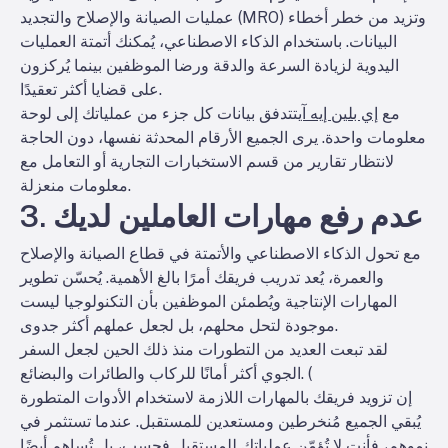
عمليات الصيانة والإصلاح والتجديد (MRO) وتزيد من خطر أخطاء
البيانات. باستخدام الذكاء الاصطناعي، يُمكنك أتمتة العمليات
اليدوية لزيادة السرعة والدقة ورضا الموظفين بينما يُركزون
على قضايا أكثر تعقيدًا.
مع
إي بلين إيه آي
تتدفق بيانات كل جزء من عملياتك إلى لوحة
معلومات واحدة. يرى الجميع الأرقام المحدثة نفسها، دون الحاجة
لانتظار تقارير من قسم الاستخبارات التجارية أو التعامل مع
معلومات منعزلة.
3. عدم رفع مهارات العاملين لديك
مع تحول الذكاء الاصطناعي والأتمتة في قطاع الصيانة والإصلاح
والعمرة، يُعد تدريب فريقك أمرًا بالغ الأهمية. يُحسّن تطوير
المهارات الإنتاجية ويُطمئن الموظفين بأن التكنولوجيا ليست
موجودة لتحل محلهم، بل لجعل عملهم أكثر جدوى.
لقد تبعت العديد من التطورات منذ ذلك الحين لجعل السفر
الجوي أكثر أمانًا للركاب والطائرات والبضائع. (
إن تزويد فريقك بالمهارات اللازمة لاستخدام الأدوات المتطورة
يُبقي الجميع مُنخرطين ومستعدين للمستقبل. عندما تستثمر في
نموهم، فأنت لا تُؤمّن عملياتك للمستقبل فحسب، بل تُساهم أيضًا