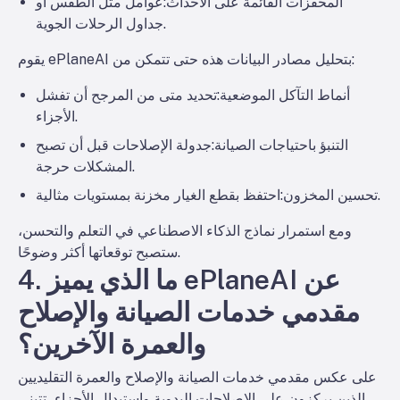
المحفزات القائمة على الأحداث
:عوامل مثل الطقس أو
جداول الرحلات الجوية.
يقوم ePlaneAI بتحليل مصادر البيانات هذه حتى تتمكن من:
أنماط التآكل الموضعية
:تحديد متى من المرجح أن تفشل
الأجزاء.
التنبؤ باحتياجات الصيانة
:جدولة الإصلاحات قبل أن تصبح
المشكلات حرجة.
:احتفظ بقطع الغيار مخزنة بمستويات مثالية.
تحسين المخزون
ومع استمرار نماذج الذكاء الاصطناعي في التعلم والتحسن،
ستصبح توقعاتها أكثر وضوحًا.
4. ما الذي يميز ePlaneAI عن
مقدمي خدمات الصيانة والإصلاح
والعمرة الآخرين؟
على عكس مقدمي خدمات الصيانة والإصلاح والعمرة التقليديين
الذين يركزون على الإصلاحات اليدوية واستبدال الأجزاء، تتبنى