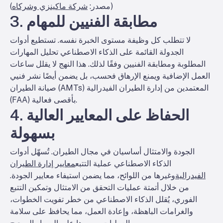
)
(مصدر:
شركة ماكينزي وشركاه
3. مطابقة الفنيين للمهام
لا تتطلب كل وظيفة مستوى الخبرة نفسه. تستطيع أدوات
الجدولة القائمة على الذكاء الاصطناعي تحليل المهارات
المطلوبة ومطابقة الفنيين وفقًا لذلك. هذا النهج لا يقلل ساعات
العمل الإضافية ويمنع الإرهاق فحسب، بل يضمن أيضًا نشر فنيي
صيانة الطيران (AMTs) المعتمدين من إدارة الطيران الفيدرالية
(FAA) بأقصى فعالية.
4. الحفاظ على المعايير العالية
بسهولة
الجودة والامتثال أساسيان في مجال الطيران. تُسهّل أدوات
الذكاء الاصطناعي عملية التتبع
معايير إدارة الطيران
الفيدرالية
وغيرها من اللوائح، مما يضمن استيفاء معايير الجودة.
من خلال أتمتة عمليات التحقق من الامتثال وتمكين التتبع
الفوري، يُقلل الذكاء الاصطناعي من خطر تفويت الخطوات،
والغرامات الباهظة، وإعادة العمل، مما يحافظ على سلامة