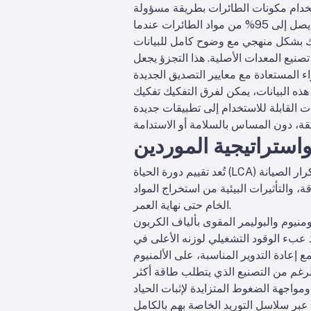
مشروع باميلا التابع للاتحاد الأوروبي (العملية المتقدمة لإدارة نهاية عمر الطائرات) أظهر أنه يمكن استرداد ما يصل إلى 95% من مواد الطائرات عندما
يع المعدات الأصلية. هذا التجزؤ يجعل
ذه البيانات، يمكن لفرق التفكيك تفكيك
استراتيجية الموردين
تُعد تقييم دورة الحياة (LCA) جزءًا استراتيجيًا من عمليات الشراء في مجال الطيران. كل جزء يتم شراؤه يؤثر على استهلاك الوقود وتكرار الصيانة
ة، والتأثيرات البيئية من استخراج المواد
الخام حتى نهاية العمر.
أخذ عبء الوقود التشغيلي لوزنه الأعلى في
 إعادة التدوير المناسبة، على الألمنيوم
مواجهة الضغوط المتزايدة لإثبات الحياد