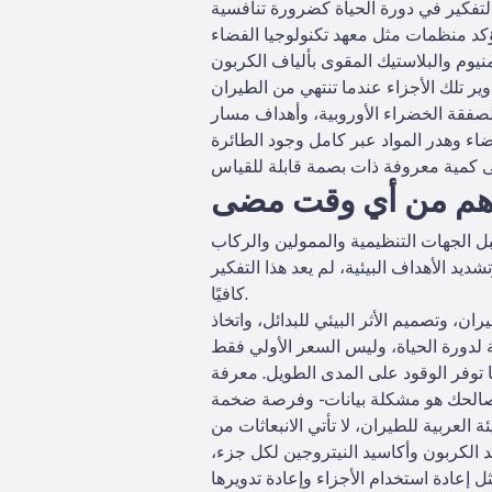
منظمات مثل معهد تكنولوجيا الفضاء (ATI) على أن المسؤولية البيئية في مجال الطيران تعتمد على فهم والتصرف بناءً على التأثير الكامل لدورة
 والبلاستيك المقوى بألياف الكربون (CFRP)،
الصفقة الخضراء الأوروبية، وأهداف مسار
ت أهم من أي وقت مضى
د الأهداف البيئية، لم يعد هذا التفكير
كافيًا.
ن، وتصميم الأثر البيئي للبدائل، واتخاذ
ا توفر الوقود على المدى الطويل. معرفة
 العربية للطيران، لا تأتي الانبعاثات من
د الكربون وأكاسيد النيتروجين لكل جزء،