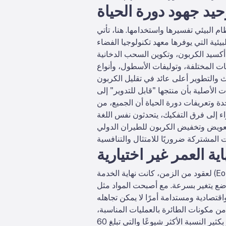
حيد جهود دورة الحياة
م البيئي تفسيرها واستخدامها. هنا، تأتي
الكربون، وتكوين السحب الدخانية NOₓ، وبخار
يات المختلفة، وتوليفات الأسطول، وأنواع
 الأصلية بأن منتجها "قابل للتدوير" إلى
دة وتعريفات دورة الحياة أن الجميع، من
لي (CORSIA) التابع للإيكاو ونظام تداول الانبعاثات الخاص بالاتحاد الأوروبي الذي
ية العمر غير اختيارية
لعقود من الزمن، كانت نهاية الخدمة (EoL) نقطة عمياء في مجال الطيران. كانت الطائرات المتقاعدة تُخزن، تُجرد من قطعها، أو تُباع - غالبًا دون رقابة
حت المواد مثل CFRP تهيمن على تصميم الطائرات، أصبح تحدي إيقاف تشغيل الطائرات بطريقة آمنة
 باميلا، الذي تموله الاتحاد الأوروبي، أنه يمكن إعادة استخدام أو تدوير أو استرداد ما يصل إلى 95% من مكونات الطائرة بالعمليات المناسبة،