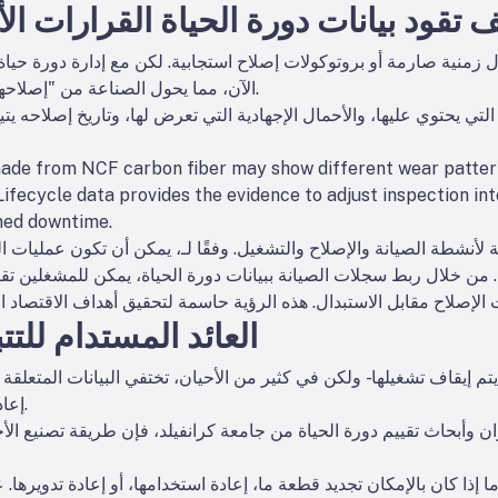
 تقود بيانات دورة الحياة القرارات الأ
ول زمنية صارمة أو بروتوكولات إصلاح استجابية. لكن مع إدارة دورة حياة
الآن، مما يحول الصناعة من "إصلاحها عندما تتعطل" إلى الوقاية من الأعطال.
لتي يحتوي عليها، والأحمال الإجهادية التي تعرض لها، وتاريخ إصلاحه يت
made from NCF carbon fiber may show different wear patte
. Lifecycle data provides the evidence to adjust inspection int
ned downtime.
ية لأنشطة الصيانة والإصلاح والتشغيل. وفقًا لـ
، يمكن أن تكون عمليات ال
. من خلال ربط سجلات الصيانة ببيانات دورة الحياة، يمكن للمشغلين تقيي
العائد المستدام للتت
 إيقاف تشغيلها - ولكن في كثير من الأحيان، تختفي البيانات المتعلقة بتر
إعادة تدويرها. هذه الفجوة لها عواقب وخيمة.
ن وأبحاث تقييم دورة الحياة من جامعة كرانفيلد، فإن طريقة تصنيع الأج
ما إذا كان بالإمكان تجديد قطعة ما، إعادة استخدامها، أو إعادة تدويرها.