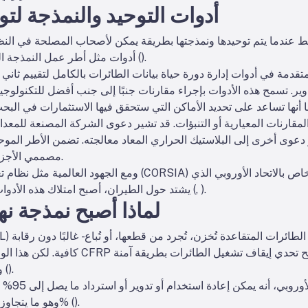
أدوات التوحيد والنمذجة لتو
فقط عندما يتم توحيدها ونمذجتها بطريقة يمكن لأصحاب المصلحة في النظا
).
أدوات مثل أطر عمل النمذجة البيئية التي يوفرها معهد تكنولوجيا الفضاء (
قدمة في أدوات إدارة دورة حياة بيانات الطائرات بالكامل لتقييم ثاني أكسيد 
دوير. تسمح هذه الأدوات بإجراء مقارنات جنبًا إلى جنب أفضل للتكنولوج
مقارنات المعيارية أو التنبؤات. قد تشير دعوى الشركة المصنعة للمعدات
ر دعوى أخرى إلى البلاستيك الحراري المعاد معالجته. تضمن الأطر الموح
مصممي الأجزاء إلى فرق التفكيك، يتحدثون نفس اللغة.
ومع الجهود العالمية مثل نظام تعويض وتخفيض الكربون للطيران الدو
).
,
يشتد حول الطيران، أصبح امتلاك هذه الأدوات المشتركة ضروريًا للامتثال والتنافسية (
لماذا أصبح نمذجة نها
كافية. لكن هذا الوضع يتغير بسرعة. مع أصب
).
واقتصادية ومستدامة أمرًا لا يمكن تجاهله (
أثبت مشروع
).
وهو ما يتجاوز بكثير النسبة الأكثر شيوعًا والتي تبلغ 60% (