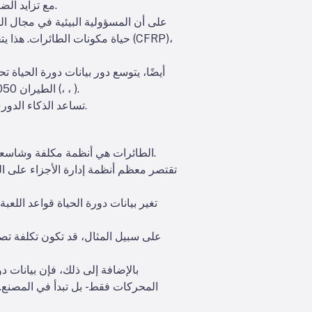
مع تزايد الضغوط على قطاع الطيران ليصبح أكثر استدامة وتوجهاً نحو البيانات، برز التفكير في دورة الحياة كضرورة تنافسية.
حياة مكونات الطائرات. هذا يتجاو
أيضًا، يتوسع دور بيانات دورة الحياة
).
،
،
الطيران 2050 الشركات المصنعة للطائرات والمشغلين إلى تقليل الانبعاثات والضوضاء وهدر المواد عبر كامل وجود الطائرة (
تساعد الذكاء الدوري في تحقيق هذه الأهداف من خلال تحويل كل برغي ومحمل ودعامة إلى كمية معروفة ذات بصمة قابلة للقياس.
الطائرات هي أنظمة مكلفة وشاسعة تحتوي على عشرات الآلاف من الأجزاء، وجميعها تخضع للرقابة من قبل الجهات التنظيمية والممولين والركاب.
تقتصر معظم أنظمة إدارة الأجزاء على الل
تغير بيانات دورة الحياة قواعد اللعب
على سبيل المثال، قد تكون تكلفة تصن
بالإضافة إلى ذلك، فإن بيانات دور
المحركات فقط - بل تبدأ في المصنع. 