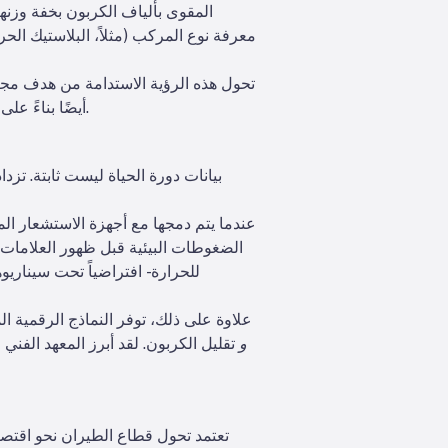
المقوى بألياف الكربون بخفة وزنها 
معرفة نوع المركب (مثلاً، البلاستيك الحر
تحول هذه الرؤية الاستدامة من هدف مجرد 
أيضًا بناءً على التأثير الكامل لدورة الحياة، بما في ذلك كمية الانبعاثات التي سيتم تجنبها إذا تم إعادة تدوير الجزء بدلاً من طمره.
بيانات دورة الحياة ليست ثابتة. تزد
عندما يتم دمجها مع أجهزة الاستشعار الم
الضغوطات البيئية قبل ظهور العلامات ا
للحرارة - افتراضياً تحت سينار
علاوة على ذلك، توفر النماذج الرقمية ال
و
تقليل الكربون. لقد أبرز المعهد الفن
تعتمد تحول قطاع الطيران نحو اقتصاد