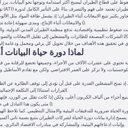
تؤكد 
ز بكثير تتبع الانبعاثات أثناء الطيران؛ إذ يشمل طاقة المواد مثل الألومنيوم
).
والانبعاثات أثناء الإنتاج، ومدى سهولة إعادة تدوير تلك الأجزاء عندما تنتهي من الطيران (
 تحت ضغوط تنظيمية واقتصادية. تدفع منظمة الطيران المدني الدولية، و
لماذا دورة حياة البيانا
وجستيات، ولا تركز على العمر الافتراضي. ولكن مع تقادم الأساطيل وتشدي
ة. إذ تمنح المشغلين القدرة على
قبل أن تؤدي إلى توقف الطائرة عن الطيرا
القرارات استنادًا إلى التكلفة الإجمالية لدورة الحياة، وليس السعر الأولي فقط.
يع أجزاء من ألياف الكربون أعلى، ولكن إذا كانت تقلل من الوزن، فإنه
).
متى يكون هذا التبادل في صالحك هو مشكلة بيانات - وفرصة ضخمة (
ة الحياة ضرورية للتدقيقات البيئية والامتثال التنظيمي. كما تلاحظ الهيئة
يسمح إدارة بيانات دورة الحياة لشركات الطيران بتتبع بصمة ثاني أكسي
وإثبات ادعاءاتهم البيئية، والمشاركة في مبادرات الاقتصاد الدائري، مثل إعادة استخدام الأجزاء وإعادة تدويرها.