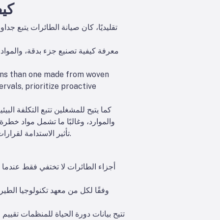
كيف
تقليديًا، كان صيانة الطائرات يتبع جدا
معرفة كيفية تصنيع جزء بدقة، والمواد ا
rns than one made from woven
ervals, prioritize proactive
كما يتيح للمشغلين تتبع التكلفة البيئ
والموارد، وغالبًا ما تشمل مواد خطرة
تأثير الاستدامة لقرارات الإصلاح مقابل الاستبدال. هذه الرؤية حاسمة لتحقيق أهداف الاقتصاد الدائري وتقليل البصمة الكربونية للطيران.
أجزاء الطائرات لا تختفي فقط عندما يتم
وفقًا لكل من معهد تكنولوجيا الطيرا
تتيح بيانات دورة الحياة للمنظمات تقييم 