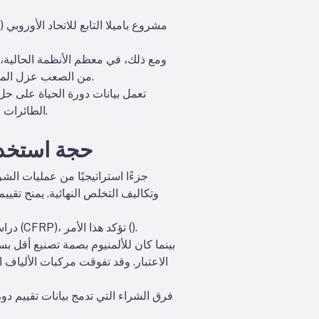
ومع ذلك، في معظم الأنظمة الحالية،
من الصعب عزل المواد الخطرة، وتحديد المكونات القابلة لإعادة الاستخدام، أو مطابقة الأجزاء المستعادة مع معايير التصديق الجديدة.
تعمل بيانات دورة الحياة على حل
الطائرات بأمان، وفرز السبائك الثمينة من النفايات الخطرة، وإعادة توجيه المركبات القابلة للاستخدام إلى تطبيقات جديدة.
حجة استخدام
وتكاليف التخلص النهائية. يمنح تقييم
).
دراسة جامعة كرانفيلد، التي تقارن بين ألواح جلد الأجنحة المصنوعة من الألومنيوم والبوليمر المقوى بألياف الكربون (CFRP)، تؤكد هذا الأمر (
بينما كان للألمنيوم بصمة تصنيع أقل بسبب
الاعتبار. وقد تفوقت مركبات الألياف ا
فرق الشراء التي تدمج بيانات تقييم دو