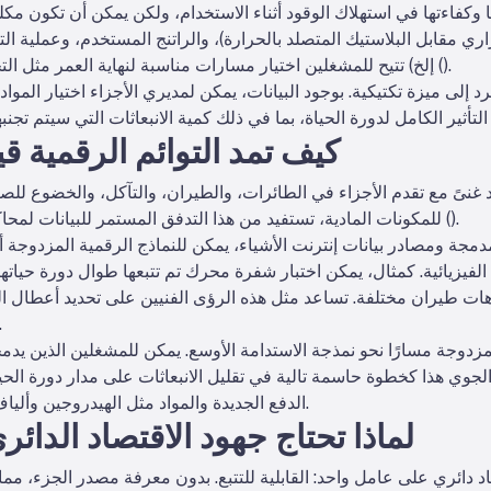
وكفاءتها في استهلاك الوقود أثناء الاستخدام، ولكن يمكن أن تكون مكلفة 
اري مقابل البلاستيك المتصلد بالحرارة)، والراتنج المستخدم، وعملية ال
).
إلخ) تتيح للمشغلين اختيار مسارات مناسبة لنهاية العمر مثل التحلل الحراري أو إعادة التدوير الميكانيكية (
إلى ميزة تكتيكية. بوجود البيانات، يمكن لمديري الأجزاء اختيار المواد
كيف تمد التوائم الرقمية قي
اد غنىً مع تقدم الأجزاء في الطائرات، والطيران، والتآكل، والخضوع للصي
).
للمكونات المادية، تستفيد من هذا التدفق المستمر للبيانات لمحاكاة وتتبع والتنبؤ بالأداء في الوقت الفعلي (
دمجة ومصادر بيانات إنترنت الأشياء، يمكن للنماذج الرقمية المزدوجة أن
لفيزيائية. كمثال، يمكن اختبار شفرة محرك تم تتبعها طوال دورة حياتها 
يوهات طيران مختلفة. تساعد مثل هذه الرؤى الفنيين على تحديد أعطال ا
والإصلاح والتشغيل، وتقلي
مزدوجة مسارًا نحو نمذجة الاستدامة الأوسع. يمكن للمشغلين الذين يدمجو
ي الجوي هذا كخطوة حاسمة تالية في تقليل الانبعاثات على مدار دورة ا
الدفع الجديدة والمواد مثل الهيدروجين وألياف الكربون المقواة بالبلاستيك إلى السوق.
لماذا تحتاج جهود الاقتصاد الدائري
 دائري على عامل واحد: القابلية للتتبع. بدون معرفة مصدر الجزء، مم