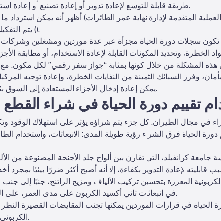
طريقة قابلة للتوسع لإعادة تدوير أو إعادة تصنيع أو إعادة استخدام مكونات الطائرات بطريقة مسؤولة.
).
يتم التفكيك بشكل منهجي مع وضوح كامل للبيانات (
 تكون سجلات دورة الحياة مجزأة عبر عدة موردين ومشغلين وشركات تصن
 هذه المشكلة من خلال كونها بمثابة “جواز سفر رقمي” لكل مكون. مع ه
يمكن إعادة إدخال الأجزاء المستعادة إلى السوق بثقة، دون المساس بالسلامة أو الاستدامة.
 تقييم دورة الحياة في شراء القطع و
 دورة الحياة فرق الشراء رؤية طويلة المدى: الانبعاثات، واستخدام الطاق
 قابليته لإعادة التدوير بكفاءة، إلا أنه أصبح أكثر ضررًا بيئيًا بمجرد 
لكربونية المعززة بتحسين تركيب الألياف ومزيج الراتنج، جنبًا إلى جنب مع
في انبعاثات ثاني أكسيد الكربون على مدى العمر، على الرغم من التصنيع الذي يتطلب طاقة أكثر.
رة الحياة في قرارات الموردين يمكنها تجنب المقايضات القصيرة النظر و
الكربوني عبر سلاسل التوريد الخاصة بهم بالكامل.