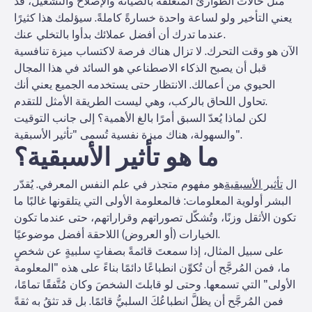
مثل حالات الطوارئ المتعلقة بالصيانة والإصلاح والتشغيل، قد
يعني التأخير ولو لساعة واحدة خسارةً كاملةً. سيؤلمك هذا كثيرًا
عندما تدرك أن أفضل عملائك بدأوا بالتخلي عنك.
الآن هو وقت التحرك. لا تزال هناك فرصة لاكتساب ميزة تنافسية
قبل أن يصبح الذكاء الاصطناعي هو السائد في هذا المجال
الحيوي من أعمالك. الانتظار حتى يستخدمه الجميع يعني أنك
تحاول اللحاق بالركب، وهي ليست الطريقة الأمثل للتقدم.
لكن لماذا يُعدّ السبق أمرًا بالغ الأهمية؟ إلى جانب التوقيت
والسهولة، هناك ميزة نفسية تُسمى "تأثير الأسبقية".
ما هو تأثير الأسبقية؟
ال
تأثير الأسبقية
هو مفهوم متجذر في علم النفس المعرفي. يُقدّر
البشر أولوية المعلومات: فالمعلومة الأولى التي يتلقونها غالبًا ما
تكون الأثقل وزنًا، وتُشكّل تصوراتهم وقراراتهم، حتى عندما تكون
الخيارات (أو العروض) اللاحقة أفضل موضوعيًا.
على سبيل المثال، إذا سمعتَ قائمةً بصفاتٍ سلبيةٍ عن شخصٍ
ما، فمن المُرجَّح أن تُكوِّن انطباعًا دائمًا بناءً على هذه "المعلومة
الأولى" التي تسمعها. وحتى لو قابلتَ الشخصَ وكان مُتَّفقًا تمامًا،
فمن المُرجَّح أن يظلَّ انطباعُكَ السلبيُّ قائمًا. بل قد تثقُ به ثقةً