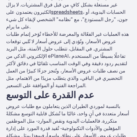
غير مستغلة بشكل كافٍ من قبل فرق المشتريات. لا يزال
، الحسابات اليدوية، أو
spreadsheets
الكثيرون يعتمدون على
جون، "رجل المستودع"، مع "نظامه" الشخصي لإبقاء كل شيء
على ما يرام.
هذه العمليات غير الفعّالة والمعرضة للأخطاء تُؤخر إتمام طلبات
عروض الأسعار، وتُؤدي إلى عروض أسعار لا تُلبي توقعات
المشتري. في المقابل، تتطلب حلول الأتمتة، مثل البريد
الإلكتروني الذكي من ePlaneAI، تفاعلًا بسيطًا من المستخدم
لتقديم ردود دقيقة وفي الوقت المناسب تلقائيًا في دقائق لأكثر
من نصف طلبات عروض الأسعار، وتُنجز جزءًا كبيرًا من العمل
التحضيري في الباقي، والذي يتطلب مزيدًا من الاهتمام، مثل
المراجعة الفنية أو الموافقة على التسعير.
عدم القدرة على التوسع
بالنسبة لموردي الطيران الذين يتعاملون مع طلبات عروض
أسعار متعددة في آنٍ واحد، غالبًا ما تُشكل قابلية التوسع مشكلةً
متكررة. فالعمليات اليدوية ونقص الموارد - مثل الموظفين
المؤهلين والأدوات التكنولوجية - تُقيد قدرة المورد على إدارة
طلبات عروض الأسعار على نطاق واسع.
أرفي
وهذا يمثل مشكلة