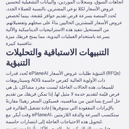
اتجاهات السوق، وسجلات الموردين، والبيانات التشغيلية لتحسين
عروض الأسعار لكلا نوعي المشترين. بالنسبة للعملاء الجدد،
تُحدد المنصة بسرعة فرص تقديم حوافز مُقنعة، بينما تُخصص
عروض الأسعار للمشترين الحاليين بناءً على سجلهم وتفضيلاتهم.
من المستحيل تنفيذ هذه الاستراتيجيات الديناميكية والآلية
بسرعة باستخدام العمليات اليدوية، مما يمنح فريقك ميزة
تنافسية كبيرة.
التنبيهات الاستباقية والتحليلات
التنبؤية
تُحدد قدرات ePlaneAI التنبؤية طلبات عروض الأسعار (RFQs)
وسيناريوهات AOG ذات الأولوية العالية كفرص حاسمة
للمبيعات. هذه الحالات العاجلة ليست مجرد مشاكل، بل هي
فرص قيّمة لتقديم خدمة لا مثيل لها. إذا تمكن فريقك من تقديم
حل أسرع بساعتين من منافسيه، فسيكون السعر زهيدًا مقارنةً
بالإيرادات المفقودة التي ستوفرها إعادة تشغيل الطائرة في
وقت أبكر. مع ePlaneAI، ستكتسب السرعة والدقة اللازمتين
لتحويل هذه الاحتياجات العاجلة إلى انتصارات حاسمة.
هذا يضمن لك التركيز على الفرص الأكثر تأثيرًا دون تفويت