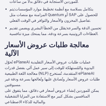
للموردين الاستجابة في دقائق بدلاً من ساعات.
يتكامل بسلاسة مع أنظمة تخطيط موارد المؤسسات
:يتم
المزامنة مع منصات مثل Quantum أو SAP للحصول على
تفاصيل المخزون والأسعار والتوافر في الوقت الفعلي.
تحسين الدقة والسرعة
:يقلل من الخطأ البشري ويضمن تقديم
العطاءات الروتينية بسرعة ودقة، مما يمنحك ميزة تنافسية.
معالجة طلبات عروض الأسعار
الآلية
تُحوّل ePlaneAI عمليات طلبات عروض الأسعار التقليدية
اليدوية والمُستهلكة للوقت إلى سير عمل آلي. بفضل قدرات
معالجة اللغة الطبيعية (NLP) المتقدمة، تُستخرج ePlaneAI
طلبات عروض الأسعار وتُصادق عليها وتُعالجها بسرعة ودقة غير
مسبوقتين.
يمكن للموردين إنشاء عروض أسعار في دقائق، مما يتفوق على
المنافسين بشكل كبير مع الاستفادة من المزايا التشغيلية
والمالية للذكاء الاصطناعي.