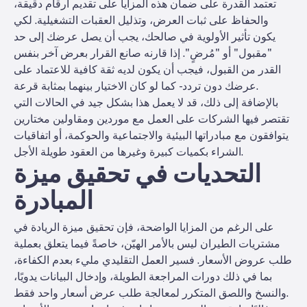
تعتمد القدرة على ضمان هذه المزايا على تقديم أرقام دقيقة،
والحفاظ على ثبات العرض، وتذليل العقبات التشغيلية. لكي
يكون تأثير الأولوية في صالحك، يجب أن يصل عرضك إلى حد
"مقبول" أو "مُرضٍ". إذا قارنه صانع القرار بعرض آخر بنفس
القدر من القبول، فيجب أن يكون لديه ثقة كافية للاعتماد على
عرضك دون تردد - كما لو كان الاختيار بينهما بمثابة قرعة.
بالإضافة إلى ذلك، قد لا يعمل هذا بشكل جيد في الحالات التي
تقتصر فيها الشركات على العمل مع موردين ومقاولين مختارين
يتوافقون مع مبادراتها البيئية والاجتماعية والحوكمة، أو اتفاقيات
الشراء بكميات كبيرة وغيرها من العقود طويلة الأجل.
التحديات في تحقيق ميزة
المبادرة
على الرغم من المزايا الواضحة، فإن تحقيق ميزة الريادة في
مشتريات الطيران ليس بالأمر الهيّن، خاصةً فيما يتعلق بعملية
طلب عروض الأسعار. فسير العمل التقليدي مليء بعدم الكفاءة،
بما في ذلك دورات المراجعة الطويلة، وإدخال البيانات يدويًا،
والنسخ واللصق المتكرر لمعالجة طلب عرض أسعار واحد فقط.