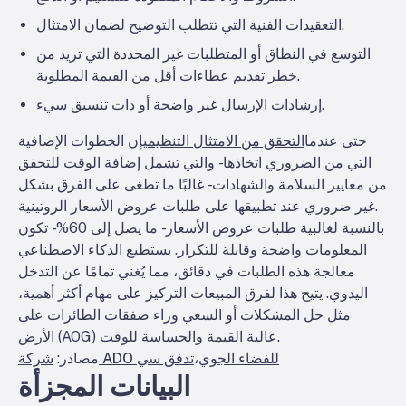
التعقيدات الفنية التي تتطلب التوضيح لضمان الامتثال.
التوسع في النطاق أو المتطلبات غير المحددة التي تزيد من
خطر تقديم عطاءات أقل من القيمة المطلوبة.
إرشادات الإرسال غير واضحة أو ذات تنسيق سيء.
حتى عندما
التحقق من الامتثال التنظيمي
إن الخطوات الإضافية
التي من الضروري اتخاذها - والتي تشمل إضافة الوقت للتحقق
من معايير السلامة والشهادات - غالبًا ما تطغى على الفرق بشكل
غير ضروري عند تطبيقها على طلبات عروض الأسعار الروتينية.
بالنسبة لغالبية طلبات عروض الأسعار - ما يصل إلى 60% - تكون
المعلومات واضحة وقابلة للتكرار. يستطيع الذكاء الاصطناعي
معالجة هذه الطلبات في دقائق، مما يُغني تمامًا عن التدخل
اليدوي. يتيح هذا لفرق المبيعات التركيز على مهام أكثر أهمية،
مثل حل المشكلات أو السعي وراء صفقات الطائرات على
الأرض (AOG) عالية القيمة والحساسة للوقت.
شركة ADO للفضاء الجوي
،
تدفق سي
مصادر:
البيانات المجزأة