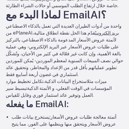
خاصة خلال ارتفاع الطلب الموسمي أو حالات الشراء الطارئة.
لماذا البدء مع EmailAI؟
واحدة من أدوات الطيران العديدة التي تعمل بالذكاء الاصطناعي
بريد إلكتروني
يُقدّم هذا الحل نقطة انطلاق مثالية
من ePlaneAI،
لأتمتة عروض الأسعار المدعومة بالذكاء الاصطناعي. بالتركيز
على طلبات عروض الأسعار عبر البريد الإلكتروني - وهي عملية
بالغة الأهمية، وإن كانت غير فعّالة في كثير من الأحيان، وتُشكّل
حوالي نصف المبيعات السنوية لمعظم الموردين - يُمكن للموردين
تطوير عملياتهم بأقل قدر من الإعداد والمخاطر، وتحقيق عائد
استثماري في غضون أربعة أسابيع فقط.
ميزات مثل
استخراج البيانات الذكية
،
تكامل تخطيط موارد
المؤسسات في الوقت الفعلي
، و
الأتمتة الذكية
تبسيط سير
العمل وتوفير عائد استثمار فوري وقابل للقياس.
ما يفعله EmailAI:
أتمتة معالجة طلبات عروض الأسعار
:يستخرج بيانات طلب
عروض الأسعار ويتحقق منها وينظمها على الفور، مما يتيح