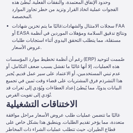
وحدود الإنفاق المعتمدة، والنفقات الفعلية. تُبطئ هذه
الفجوات عملية اتخاذ القرار وتزيد من خطر تجاوز الموارد
المخصصة.
سجلات الامتثال والشهادات
:غالبًا ما يتم تخزين شهادات FAA
أو EASA ونتائج تدقيق السلامة ومؤهلات الموردين في أنظمة
مستقلة، مما يتطلب التحقق اليدوي أثناء استجابات طلبات
عروض الأسعار.
رغم أن أنظمة تخطيط موارد المؤسسات (ERP) صُممت لتوحيد
هذه العمليات، إلا أنها غالبًا ما تفشل بسبب ضعف التكامل، أو
عدم تبني المستخدمين، أو الاعتماد على سير عمل قديم. يُجبر
هذا التشرذم فرق المشتريات على قضاء وقت ثمين في تجميع
البيانات يدويًا، مما يُبطئ إعداد العطاءات ويُؤدي إلى ثغرات قد
تُؤدي إلى تفويت الفرص.
الاختناقات التشغيلية
غالبًا ما تتضمن عمليات طلب عروض الأسعار مراحل موافقة
متعددة، مما يؤخر تقديم الطلبات. وينطبق هذا بشكل خاص على
قطاع الطيران، حيث تتطلب عمليات الشراء ذات المخاطر