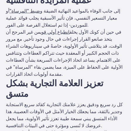
عملية المزايدة التنافسية
إلى جانب الوفاء بالمواعيد النهائية الضيقة و
ضبط "المرساة"
أو
معيار التسعير النفسي، فإن تأثير الأسبقية يجلب فوائد عملية
للموردين - إذا تم استغلال الفرصة على الفور.
في حين أن كونك الأول يخلق
انطباع أولي قوي
من غير المرجح أن
يتخذ صانعو القرار إجراءات في حال وجود تأخير. مع مرور
الوقت، قد يتلاشى تأثير الأولوية، خاصةً في سيناريوهات الشراء
ذات الحجم الكبير أو المعقدة حيث تتراكم العطاءات وتتنافس
على الاهتمام. يساعد اتخاذ الإجراءات السريعة بشأن العطاءات
الأولية على الحفاظ على الميزة، مما يضمن بقاء "المرساة" في
مقدمة أولويات اتخاذ القرارات.
تعزيز العلامة التجارية بشكل
متسق
كل رد سريع ودقيق يعزز علامتك التجارية كقائد سريع الاستجابة
وجدير بالثقة، مما يجعلك الخيار الأمثل في الأوقات العصيبة. هذا
الأداء المتسق يبني سمعة طيبة تعزز تأثير الأولوية، مما يجعل
عروضك لا تُنسى ومؤثرة حتى في البيئات التنافسية.