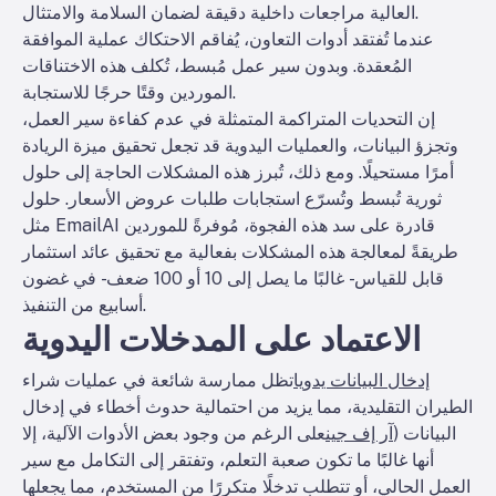
العالية مراجعات داخلية دقيقة لضمان السلامة والامتثال.
عندما تُفتقد أدوات التعاون، يُفاقم الاحتكاك عملية الموافقة
المُعقدة. وبدون سير عمل مُبسط، تُكلف هذه الاختناقات
الموردين وقتًا حرجًا للاستجابة.
إن التحديات المتراكمة المتمثلة في عدم كفاءة سير العمل،
وتجزؤ البيانات، والعمليات اليدوية قد تجعل تحقيق ميزة الريادة
أمرًا مستحيلًا. ومع ذلك، تُبرز هذه المشكلات الحاجة إلى حلول
ثورية تُبسط وتُسرّع استجابات طلبات عروض الأسعار. حلول
مثل EmailAI قادرة على سد هذه الفجوة، مُوفرةً للموردين
طريقةً لمعالجة هذه المشكلات بفعالية مع تحقيق عائد استثمار
قابل للقياس - غالبًا ما يصل إلى 10 أو 100 ضعف - في غضون
أسابيع من التنفيذ.
الاعتماد على المدخلات اليدوية
إدخال البيانات يدويا
تظل ممارسة شائعة في عمليات شراء
الطيران التقليدية، مما يزيد من احتمالية حدوث أخطاء في إدخال
البيانات (
آر إف جين
على الرغم من وجود بعض الأدوات الآلية، إلا
أنها غالبًا ما تكون صعبة التعلم، وتفتقر إلى التكامل مع سير
العمل الحالي، أو تتطلب تدخلًا متكررًا من المستخدم، مما يجعلها