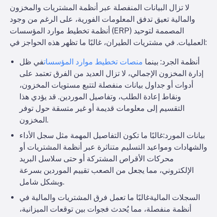
لا تزال البيانات المنفصلة عبر أنظمة المشتريات والمخزون
والمالية تعيق تدفق المعلومات الفورية، على الرغم من وجود
أنظمة تخطيط موارد المؤسسات (ERP) المصممة لتوحيد
العمليات. في مشتريات الطيران، غالبًا ما تظهر هذه الحواجز في:
أنظمة الجرد
: بينما
منصات تخطيط موارد المؤسسات
في ظل
إدارة المخزون الإجمالي، لا تزال العديد من الفرق تعتمد على
أدوات أو جداول بيانات منفصلة لتتبع مستويات المخزون،
ونقاط إعادة الطلب، وتفاصيل الموردين. قد يؤدي هذا
التقسيم إلى معلومات قديمة أو غير متسقة حول توفر
المخزون.
بيانات المورد
:غالبًا ما تكون التفاصيل المهمة مثل سجل الأداء
والشهادات ومواعيد التسليم متناثرة عبر أنظمة المشتريات أو
محركات الأقراص المشتركة أو حتى سلاسل البريد
الإلكتروني، مما يجعل من الصعب تقييم الموردين بسرعة
وبشكل شامل.
السجلات المالية
غالبًا ما تعمل فرق المشتريات والمالية في
أنظمة منفصلة، مما يُحدث فجوات بين توقعات الميزانية،