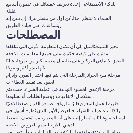
للذكاء الاصطناعي إعادة تعريف عملياتك في غضون أسابيع
قليلة.
السماء لا تنتظر أحدًا. كن أول من ينتظر.
يترك
إي بلين إيه
نساعدك على قيادة الطريق.
آي
المصطلحات
تحيز التثبيت
:الميل إلى أن تكون المعلومة الأولى التي تتلقاها
مؤثرة على كيفية حكمك على جميع المعلومات اللاحقة.
التحيز الانتباهي
:التركيز على تفاصيل معينة أكثر من غيرها، غالبًا
لأنها تبدو أكثر وضوحًا.
مرحلة منح الجوائز
:المرحلة التي يتم فيها اختيار المورد وإبرام
العقود بعد تقييم العطاءات.
مرحلة الإغلاق
:الخطوة النهائية في عملية الشراء، حيث يتم
استكمال الاتفاقيات ووضع الطلبات أو تسليمها.
نظرية الحمل المعرفي
غالبًا ما يواجه صانعو القرار ضغطًا ذهنيًا
زائدًا أثناء عملية الشراء. فالعرض الأول الذي يُطرح أسهل في
المعالجة، وغالبًا ما يُنظر إليه على أنه المعيار، مما يُخفف الضغط
الذهني اللازم لتقييم العروض اللاحقة.
إرهاق القرار
:عندما تغمرك الكثير من الخيارات، يبدأ التعب من