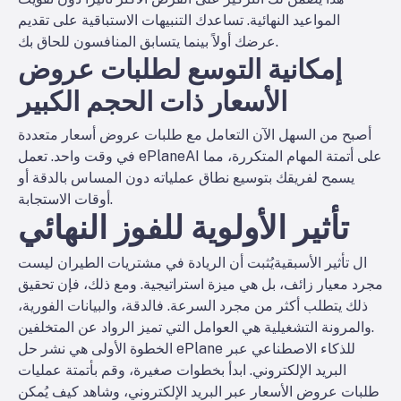
المواعيد النهائية. تساعدك التنبيهات الاستباقية على تقديم
عرضك أولاً بينما يتسابق المنافسون للحاق بك.
إمكانية التوسع لطلبات عروض
الأسعار ذات الحجم الكبير
أصبح من السهل الآن التعامل مع طلبات عروض أسعار متعددة
في وقت واحد. تعمل ePlaneAI على أتمتة المهام المتكررة، مما
يسمح لفريقك بتوسيع نطاق عملياته دون المساس بالدقة أو
أوقات الاستجابة.
تأثير الأولوية للفوز النهائي
ال
تأثير الأسبقية
يُثبت أن الريادة في مشتريات الطيران ليست
مجرد معيار زائف، بل هي ميزة استراتيجية. ومع ذلك، فإن تحقيق
ذلك يتطلب أكثر من مجرد السرعة. فالدقة، والبيانات الفورية،
والمرونة التشغيلية هي العوامل التي تميز الرواد عن المتخلفين.
الخطوة الأولى هي نشر حل ePlane للذكاء الاصطناعي عبر
البريد الإلكتروني. ابدأ بخطوات صغيرة، وقم بأتمتة عمليات
طلبات عروض الأسعار عبر البريد الإلكتروني، وشاهد كيف يُمكن