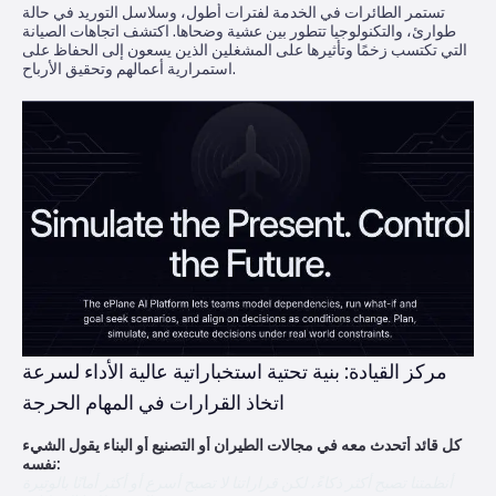
تستمر الطائرات في الخدمة لفترات أطول، وسلاسل التوريد في حالة
طوارئ، والتكنولوجيا تتطور بين عشية وضحاها. اكتشف اتجاهات الصيانة
التي تكتسب زخمًا وتأثيرها على المشغلين الذين يسعون إلى الحفاظ على
استمرارية أعمالهم وتحقيق الأرباح.
مركز القيادة: بنية تحتية استخباراتية عالية الأداء لسرعة
اتخاذ القرارات في المهام الحرجة
كل قائد أتحدث معه في مجالات الطيران أو التصنيع أو البناء يقول الشيء
نفسه:
أنظمتنا تصبح أكثر ذكاءً، لكن قراراتنا لا تصبح أسرع أو أكثر أمانًا بالوتيرة