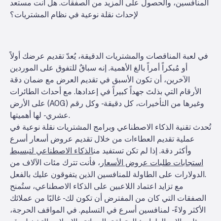
المنافسين، والحصول على المزيد من الصفقات. هل أنت مستعد
لإحداث نقلة نوعية في نظام المشتريات؟
في لعبة المناقصات والمشتريات الدقيقة، يُعدّ تقديم عرضك أولاً
أو مُبكراً أمراً بالغ الأهمية. إنه سباقٌ للتفوق على الموردين
الآخرين، أن تكون الأسبق في تقديم العرض مع ضمان دقة
الأرقام التي بذلتَ جهداً كبيراً في إعدادها. مع أحداث الطائرات
على الأرض (AOG) وغيرها من التأخيرات، كل دقيقة - وكل رقم
عشري - لها أهميتها.
تُحدث تقنية الذكاء الاصطناعي وبرامج المشتريات نقلة نوعية في
عملية تقديم العطاءات من خلال تقديم عروض أسعار أسرع
وأكثر دقة. إذا لم تكن تستفيد من
الذكاء الاصطناعي لتبسيط
استجابات طلبات عروض الأسعار
، فأنت تترك مئات الآلاف من
الدولارات على الطاولة للمنافسين الذين يتفوقون عليك بالفعل.
مع تزايد اعتماد اللاعبين على الذكاء الاصطناعي، ستُمنح
الصفقات التي كان من المفترض أن تكون لك - غالبًا من عملائك
الأكثر ولاءً - لمنافسين أسرع في التسليم. في المواقف الحرجة،