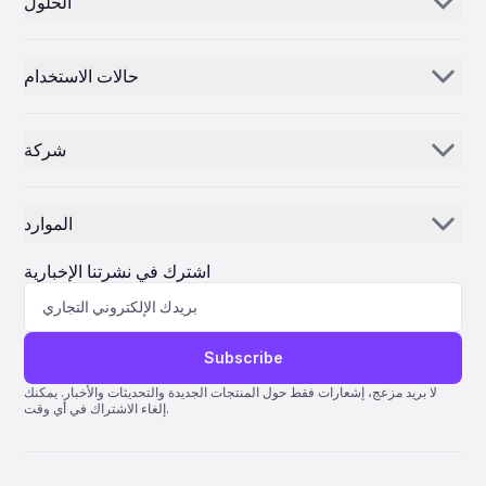
الحلول
Aerogenie
حالات الاستخدام
بريد إلكتروني بالذكاء الاصطناعي
موزعو ومورّدو القطع
الذكاء الاصطناعي للجرد
شركة
مزودو صيانة وإصلاح وعمرة الطائرات
مركز التحكم
قصتنا
شركات الطيران
الموارد
لماذا ePlane AI
AEC
الأخبار
الوظائف
اشترك في نشرتنا الإخبارية
تصنيع
مدونة
اتصل بنا
علوم الحياة
مساعدة
Subscribe
نظام كوانتوم لتخطيط موارد المؤسسة
لا بريد مزعج، إشعارات فقط حول المنتجات الجديدة والتحديثات والأخبار. يمكنك
إلغاء الاشتراك في أي وقت.
AMOS ERP
نظام AvSight لتخطيط موارد المؤسسة (ERP)