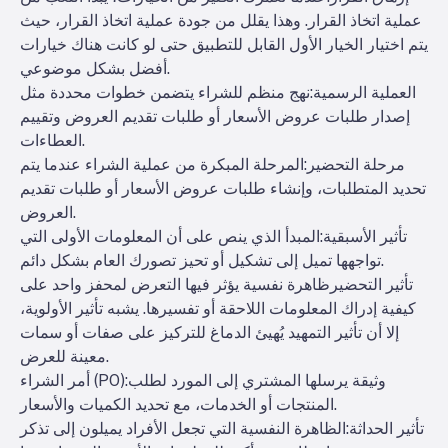
عملية اتخاذ القرار. وهذا يقلل من جودة عملية اتخاذ القرار، حيث
يتم اختيار الخيار الأول القابل للتطبيق حتى لو كانت هناك خيارات
أفضل بشكل موضوعي.
العملية الرسمية
:نهج منظم للشراء يتضمن خطوات محددة مثل
إصدار طلبات عروض الأسعار أو طلبات تقديم العروض وتقييم
العطاءات.
مرحلة التحضير
:المرحلة المبكرة من عملية الشراء عندما يتم
تحديد المتطلبات، وإنشاء طلبات عروض الأسعار أو طلبات تقديم
العروض.
تأثير الأسبقية
:المبدأ الذي ينص على أن المعلومات الأولى التي
تواجهها تميل إلى تشكيل أو تحيز تصورك العام بشكل دائم.
تأثير التحضير
ظاهرة نفسية يؤثر فيها التعرض لمحفز واحد على
كيفية إدراك المعلومات اللاحقة أو تفسيرها. يشبه تأثير الأولوية،
إلا أن تأثير التمهيد يُهيئ الدماغ للتركيز على صفات أو سمات
معينة للعرض.
:وثيقة يرسلها المشتري إلى المورد لطلب
أمر الشراء (PO)
المنتجات أو الخدمات، مع تحديد الكميات والأسعار.
تأثير الحداثة
:الظاهرة النفسية التي تجعل الأفراد يميلون إلى تذكر