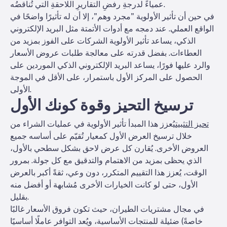
عمياءً لدرجةِ رفضِ التقاريرِ اللاحقةِ التي تُناقضُه.
في حين أن تأثير الأولوية "مجرد وهم"، إلا أن له تأثيرًا واضحًا في
الواقع العملي. عند دمجه مع أدوات الأتمتة مثل البريد الإلكتروني
الذكي، يساعد تأثير الأولوية الشركات على الفوز بمزيد من
العطاءات. بفضل قدرته على معالجة طلبات عروض الأسعار
والرد عليها فورًا، يساعد البريد الإلكتروني الذكي الموردين على
الحصول على المركز الأول باستمرار، على الأقل في الموجة
الأولى.
ترسيخ التحيز وقوة كونك الأول
تحيز التثبيت
يُعزز هذا المبدأ تأثير الأولوية في عمليات الشراء من
خلال ترسيخ العرض الأول كمعيار تُقيّم على أساسه جميع
العروض الأخرى. يُقارن كل عرض لاحق بشكل سطحي بالأول،
الذي يحظى بمزيد من الاهتمام والتدقيق مع كل جولة. بمرور
الوقت، يُعزز هذا التقييم المتكرر، دون وعي، ثقةً أكبر بالعرض
الأول، حتى لو كانت الخيارات الأخرى مُشابهة أو أفضل منه
بقليل.
في مجال مشتريات الطيران، حيث تكون فروق الأسعار غالبًا
ضئيلة للمنتجات الأساسية، ويُعد التوافر عاملًا أساسيًا (خاصةً