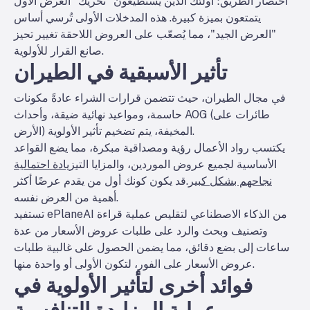
اختصار الطريق؛ أولئك الذين يستطيعون "تحريك" العرض الأول
يتمتعون بميزة كبيرة. هذه المدخلات الأولى تُرسي أساس
"العرض الجيد"، مما يُصعّب على العروض اللاحقة تغيير تحيز
صانع القرار للأولوية.
تأثير الأسبقية في الطيران
في مجال الطيران، حيث تتضمن قرارات الشراء عادةً مكونات
حاسمة، ومواعيد نهائية ضيقة، وأحداث AOG (طائرات على
الأرض) المخيفة، يتم تضخيم تأثير الأولوية.
يكتسب رواد الأعمال رؤية ومصداقية مبكرة، مما يضع القواعد
الأساسية لجميع عروض الموردين، والمزايا التي
زيادة احتمالية
نجاحهم بشكل كبير
.
قد يكون كونك أول من يقدم عرضًا أكثر
.
أهمية من العرض نفسه
تستفيد ePlaneAI من الذكاء الاصطناعي لتقليص عملية قراءة
وتصنيف وبحث والرد على طلبات عروض الأسعار من عدة
ساعات إلى بضع دقائق، مما يضمن الحصول على غالبية طلبات
عروض الأسعار على الفور، لتكون الأولى أو واحدة منها.
فوائد أخرى لتأثير الأولوية في