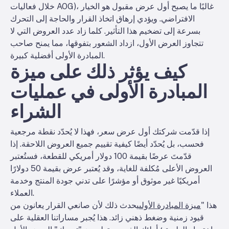
خلال فعاليات AOG)، غالبًا ما يصبح أول عرض مقبول هو الخيار
الافتراضي. ويؤدي إرهاق اتخاذ القرار والحاجة إلى التحرك
بسرعة إلى تضخيم هذا التأثير. كلما زاد عدد العروض التي لا
تتجاوز العرض الأول، ازداد الشعور بتفوقها، مما يمنح صاحب
المبادرة الأولى أفضلية كبيرة.
كيف يؤثر ذلك على ميزة
المبادرة الأولى في عمليات
الشراء
إذا قدّمت شركتك أول عرض سعر، فهذا لا يُحدّد نقطة مرجعية
فحسب، بل يُحدّد أيضًا كيفية تقييم جميع العروض اللاحقة. إذا
قدّمتَ عرضًا بقيمة 100 دولار أمريكي للقطعة، فستُعتبر
العروض الأعلى مُكلفة للغاية، وقد يُعتبر عرض بقيمة 50 دولارًا
أمريكيًا غير موثوق أو مؤشرًا على تدني جودة المنتج وخدمة
العملاء.
هذا "
ميزة المبادرة الأولى
يحدث ذلك لأن صانعي القرار يعانون من
قيود زمنية وضغط ذهني زائد. هذا يُجبر مساراتنا العقلية على