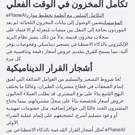
تكامل المخزون في الوقت الفعلي
التكامل السلس مع أنظمة تخطيط موارد
ePlaneAI
المؤسسات
يضمن الوصول إلى بيانات المخزون المُحدّثة. لم يعد
الموردون بحاجة إلى التنقل بين منصات مُنعزلة أو الاعتماد على
سجلات مخزون قديمة. بدلاً من ذلك، يتميز نظام البريد
الإلكتروني بالذكاء الاصطناعي بتسعير ديناميكي وفحوصات توفر
آلية، مما يسمح للفرق بتقديم عروض أسعار دقيقة وتنافسية في
كل مرة.
أشجار القرار الديناميكية
تُعدّ شروط التسعير والتسليم من العوامل الشائعة التي تُعيق
إتمام الصفقات في قطاع مشتريات الطيران، وغالبًا ما يختلف
النهج المُتبع بناءً على نوع المشتري. قد يطلب العملاء الحاليون
عروض أسعار مُخصصة بناءً على سجلّ مشترياتهم، بينما يحتاج
المشترون الجدد غالبًا إلى حوافز إضافية، مثل خصومات تمهيدية
أو وعود بتسليم أسرع، لتشجيعهم على إتمام عملية الشراء
الأولى.
تُحلل أشجار القرار المُدعمة بالذكاء الاصطناعي من ePlaneAI