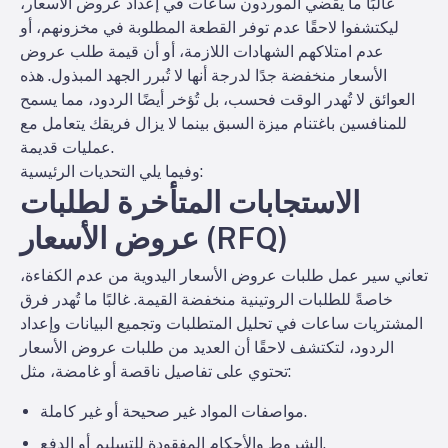
غالبًا ما يقضي الموردون ساعات في إعداد عروض الأسعار،
ليكتشفوا لاحقًا عدم توفر القطعة المطلوبة في مخزونهم، أو
عدم امتلاكهم الشهادات اللازمة، أو أن قيمة طلب عروض
الأسعار منخفضة جدًا لدرجة أنها لا تُبرر الجهد المبذول. هذه
العوائق لا تُهدر الوقت فحسب، بل تُؤخر أيضًا الردود، مما يسمح
للمنافسين باغتنام ميزة السبق بينما لا يزال فريقك يتعامل مع
عمليات قديمة.
وفيما يلي التحديات الرئيسية:
الاستجابات المتأخرة لطلبات
عروض الأسعار (RFQ)
تعاني سير عمل طلبات عروض الأسعار اليدوية من عدم الكفاءة،
خاصةً للطلبات الروتينية منخفضة القيمة. غالبًا ما تُهدر فرق
المشتريات ساعات في تحليل المتطلبات وتجميع البيانات وإعداد
الردود، لتكتشف لاحقًا أن العديد من طلبات عروض الأسعار
تحتوي على تفاصيل ناقصة أو غامضة، مثل:
مواصفات المواد غير صحيحة أو غير كاملة.
الشروط والأحكام المفقودة للتسليم أو الدفع.