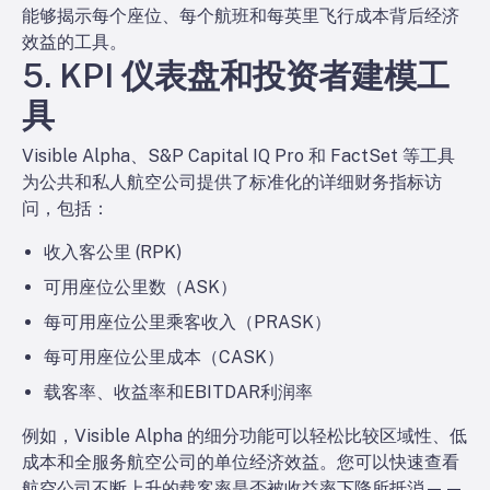
能够揭示每个座位、每个航班和每英里飞行成本背后经济
效益的工具。
5. KPI 仪表盘和投资者建模工
具
Visible Alpha、S&P Capital IQ Pro 和 FactSet 等工具
为公共和私人航空公司提供了标准化的详细财务指标访
问，包括：
收入客公里 (RPK)
可用座位公里数（ASK）
每可用座位公里乘客收入（PRASK）
每可用座位公里成本（CASK）
载客率、收益率和EBITDAR利润率
例如，Visible Alpha 的细分功能可以轻松比较区域性、低
成本和全服务航空公司的单位经济效益。您可以快速查看
航空公司不断上升的载客率是否被收益率下降所抵消——