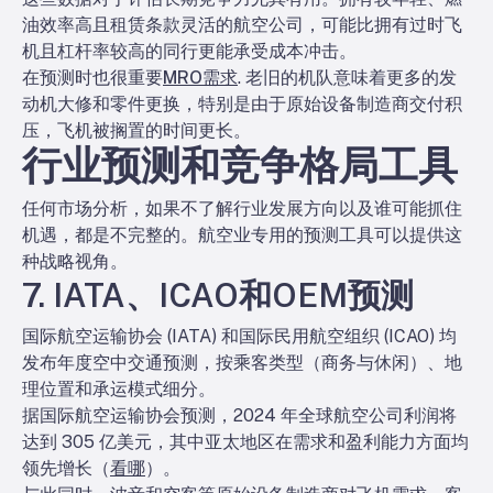
油效率高且租赁条款灵活的航空公司，可能比拥有过时飞
机且杠杆率较高的同行更能承受成本冲击。
在预测时也很重要
MRO需求
. 老旧的机队意味着更多的发
动机大修和零件更换，特别是由于原始设备制造商交付积
压，飞机被搁置的时间更长。
行业预测和竞争格局工具
任何市场分析，如果不了解行业发展方向以及谁可能抓住
机遇，都是不完整的。航空业专用的预测工具可以提供这
种战略视角。
7. IATA、ICAO和OEM预测
国际航空运输协会 (IATA) 和国际民用航空组织 (ICAO) 均
发布年度空中交通预测，按乘客类型（商务与休闲）、地
理位置和承运模式细分。
据国际航空运输协会预测，2024 年全球航空公司利润将
达到 305 亿美元，其中亚太地区在需求和盈利能力方面均
领先增长（
看哪
）。