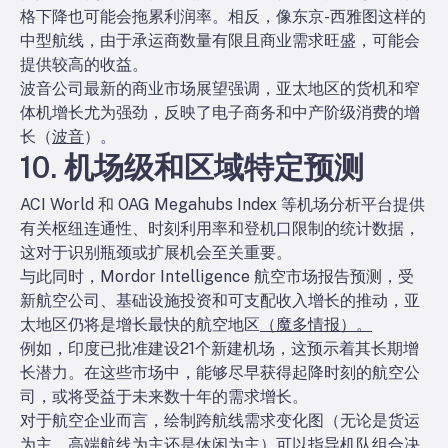
格下降也可能会拖累利润率。相反，像东京-西雅图这样的
中型航线，由于承运商数量有限且商业需求旺盛，可能会
提供较高的收益。
波音公司最新的商业市场展望强调，亚太地区的货机和窄
体机增长尤为强劲，反映了电子商务和中产阶级消费的增
长（
波音
）。
10. 机场级和区域特定预测
ACI World 和 OAG Megahubs Index 等机场分析平台提供
有关枢纽连通性、时刻利用率和登机口限制的统计数据，
这对于识别瓶颈或扩展机会至关重要。
与此同时，Mordor Intelligence 航空市场报告预测，受
新航空公司、基础设施投资和可支配收入增长的推动，亚
太地区仍将是增长最快的航空地区
（魔多情报）。
例如，印度已批准建设21个新建机场，这预示着其长期增
长潜力。在这些市场中，能够尽早获得起降时刻的航空公
司，或将受益于未来数十年的需求增长。
对于航空企业而言，绘制跨航线需求变化图（无论是货运
为主、高端航线为主还是休闲为主）可以指导机队组合决