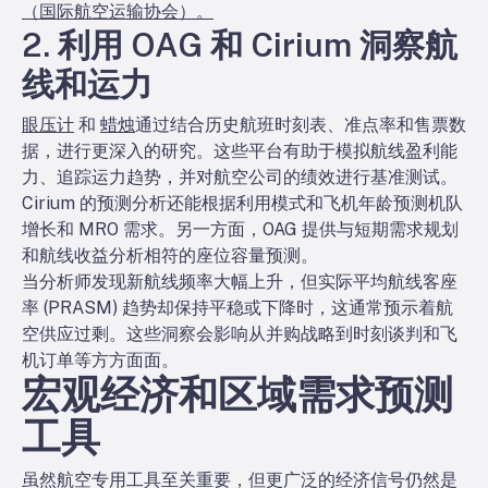
（国际航空运输协会）。
2. 利用 OAG 和 Cirium 洞察航
线和运力
眼压计
和
蜡烛
通过结合历史航班时刻表、准点率和售票数
据，进行更深入的研究。这些平台有助于模拟航线盈利能
力、追踪运力趋势，并对航空公司的绩效进行基准测试。
Cirium 的预测分析还能根据利用模式和飞机年龄预测机队
增长和 MRO 需求。另一方面，OAG 提供与短期需求规划
和航线收益分析相符的座位容量预测。
当分析师发现新航线频率大幅上升，但实际平均航线客座
率 (PRASM) 趋势却保持平稳或下降时，这通常预示着航
空供应过剩。这些洞察会影响从并购战略到时刻谈判和飞
机订单等方方面面。
宏观经济和区域需求预测
工具
虽然航空专用工具至关重要，但更广泛的经济信号仍然是