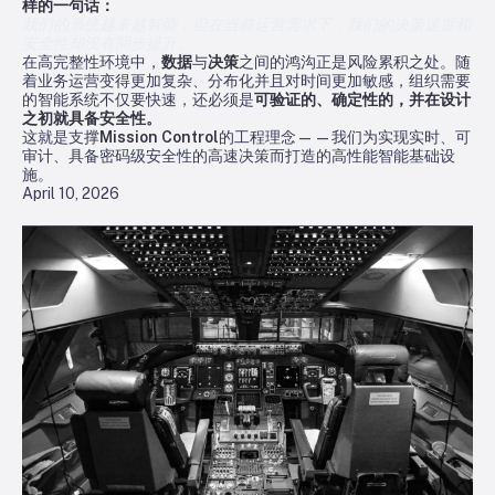
样的一句话：
我们的系统越来越智能，但在当前运营需求下，我们的决策速度和
安全性却没有同步提升。
在高完整性环境中，
数据
与
决策
之间的鸿沟正是风险累积之处。随
着业务运营变得更加复杂、分布化并且对时间更加敏感，组织需要
的智能系统不仅要快速，还必须是
可验证的、确定性的，并在设计
之初就具备安全性。
这就是支撑
Mission Control
的工程理念——我们为实现实时、可
审计、具备密码级安全性的高速决策而打造的高性能智能基础设
施。
April 10, 2026