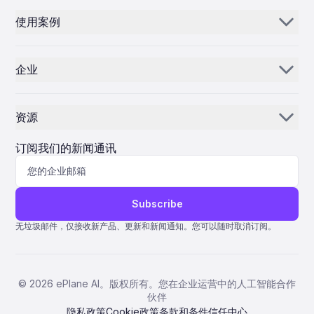
使用案例
电子邮件 AI
零部件经销商和供应商
库存人工智能
企业
MROs
控制中心
我们的故事
航空公司
资源
为什么选择 ePlane AI
AEC
新闻
职业发展
订阅我们的新闻通讯
制造
博客
联系我们
生命科学
协助
Subscribe
量子 ERP
无垃圾邮件，仅接收新产品、更新和新闻通知。您可以随时取消订阅。
AMOS ERP
AvSight ERP
©
2026
ePlane AI。版权所有。您在企业运营中的人工智能合作
ERP IFS
伙伴
隐私政策
Cookie政策
条款和条件
信任中心